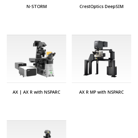
N-STORM
CrestOptics DeepSIM
AX
|
AX R with NSPARC
AX R MP with NSPARC