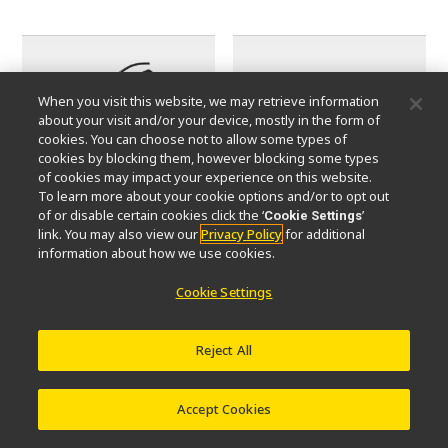
When you visit this website, we may retrieve information
about your visit and/or your device, mostly in the form of
cookies. You can choose not to allow some types of
cookies by blocking them, however blocking some types
of cookies may impact your experience on this website.
To learn more about your cookie options and/or to opt out
of or disable certain cookies click the ‘
’
Cookie Settings
Kamera-Adaption (C-
Okulare
link. You may also view our
Privacy Policy
for additional
Mount)
information about how we use cookies.
Cookie Settings
Reject All
Accept Cookies