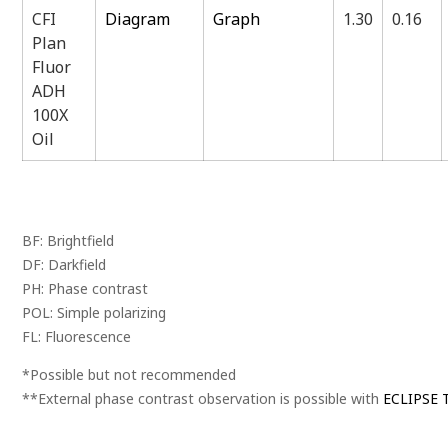
CFI
Diagram
Graph
1.30
0.16
Plan
Fluor
ADH
100X
Oil
BF: Brightfield
DF: Darkfield
PH: Phase contrast
POL: Simple polarizing
FL: Fluorescence
*Possible but not recommended
**External phase contrast observation is possible with
ECLIPSE T