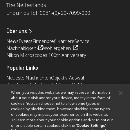
The Netherlands
Enquiries Tel: 0031-(0)-20-7099-000
Über uns
News
Events
Firmenprofil
Karriere
Service
Nachhaltigkeit
Wohlergehen
Nikon Microscopes 100th Anniversary
Popular Links
Neueste Nachrichten
Objektiv-Auswahl
Resolution Calculator
PubScope
OEM
Nikon Small World
MicroscopyU
When you visit this website, we may retrieve information
about your visit and/or your device, mostly in the form of
cookies. You can choose not to allow some types of
Andere Nikon-Produkte
cookies by blocking them, however blocking some types
Imaging-Produkte
of cookies may impact your experience on this website.
To learn more about your cookie options and/or to opt out
Industrielle Mikroskopie und Messtechnik
of or disable certain cookies click the ‘
’
Cookie Settings
Halbleiter Lithographiesysteme