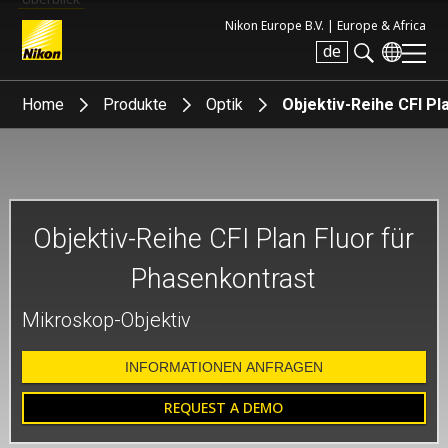
Nikon Europe B.V. |
Europe & Africa
de
Search keyword(s)
Home
Produkte
Optik
Objektiv-Reihe CFI Pl
Objektiv-Reihe CFI Plan Fluor für
Phasenkontrast
Mikroskop-Objektiv
INFORMATIONEN ANFRAGEN
REQUEST A DEMO