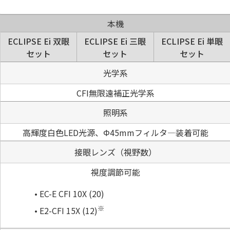
本機
ECLIPSE Ei 双眼
ECLIPSE Ei 三眼
ECLIPSE Ei 単眼
セット
セット
セット
光学系
CFI無限遠補正光学系
照明系
高輝度白色LED光源、Φ45mmフィルタ―装着可能
接眼レンズ（視野数）
視度調節可能
EC-E CFI 10X (20)
※
E2-CFI 15X (12)