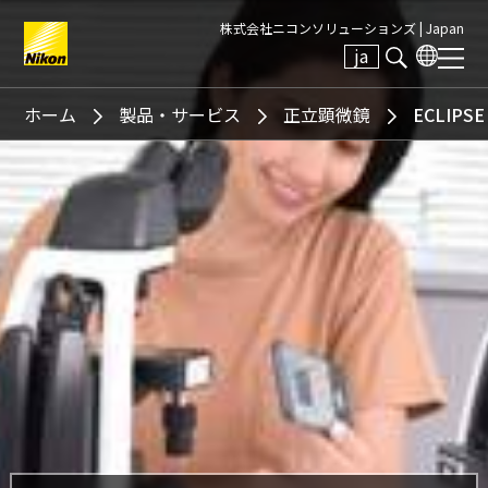
株式会社ニコンソリューションズ |
Japan
ja
Search keyword(s)
ホーム
製品・サービス
正立顕微鏡
ECLIPSE 