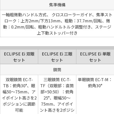
焦準機構
一軸粗微動ハンドル方式、 クロスローラーガイド、焦準スト
ローク：上方2mm/下方13mm、粗動：37.7mm/回転、微
動：0.2mm/回転、粗動ハンドルトルク調整付き、ステージ
上下動ストッパー付き
ECLIPSE Ei 双眼
ECLIPSE Ei 三眼
ECLIPSE Ei 単眼
セット
セット
セット
鏡筒
双眼鏡筒 EC-T-
三眼鏡筒 EC-T-
単眼鏡筒 EC-T-M：
TB：俯角30°、眼
TF（双眼部：直筒
俯角30°
幅50～75mm、ア
部=50:50）：俯角
イポイント高さを2
25°、眼幅50～
ポジションに調節
75mm、アイポイ
可能
ント高さを2ポジシ