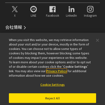
X
LINE
Facebook
LinkedIn
Instagram
会社情報
イベント
サービス
サステナビリティ
Well-being
When you visit this website, we may retrieve information
顕微鏡事業100周年
about your visit and/or your device, mostly in the form of
cookies. You can choose not to allow some types of
おすすめリンク
cookies by blocking them, however blocking some types
of cookies may impact your experience on this website.
メールマガジン登録
対物レンズセレクター
PubScope
To learn more about your cookie options and/or to opt out
OEM
Nikon Small World
MicroscopyU
of or disable certain cookies click the ‘
Cookie Settings
’
NIKON JOICO AWARD
link. You may also view our
Privacy Policy
for additional
information about how we use cookies.
その他のニコン製品
Cookie Settings
カメラ・双眼鏡関連製品（ニコンイメージング）
インダストリー製品（インダストリアルソリューション
Reject All
ズ事業）