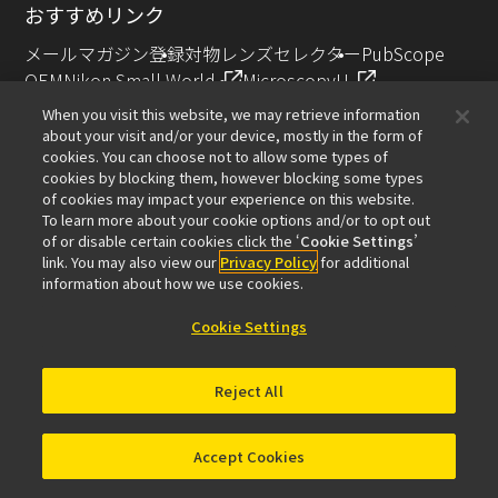
おすすめリンク
メールマガジン登録
対物レンズセレクター
PubScope
OEM
Nikon Small World
MicroscopyU
NIKON JOICO AWARD
When you visit this website, we may retrieve information
about your visit and/or your device, mostly in the form of
その他のニコン製品
cookies. You can choose not to allow some types of
cookies by blocking them, however blocking some types
カメラ・双眼鏡関連製品（ニコンイメージング）
of cookies may impact your experience on this website.
インダストリー製品（インダストリアルソリューション
To learn more about your cookie options and/or to opt out
of or disable certain cookies click the ‘
Cookie Settings
’
ズ事業）
link. You may also view our
Privacy Policy
for additional
半導体露光装置（半導体装置事業）
information about how we use cookies.
FPD露光装置（FPD装置事業）
Cookie Settings
Reject All
お問い合わせ
サイトマップ
個人情報保護について
ソフトウェア脆弱性に関する情報
利用規程
© 2026 Nikon Solutions Co., Ltd.
Accept Cookies