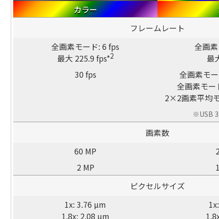
カラー
フレームレート
全画素モード: 6 fps
全画素モ
2
最大 225.9 fps*
最大
30 fps
全画素モード
全画素モード（
2×2画素平均モー
※USB 3
画素数
60 MP
2 MP
ピクセルサイズ
1x: 3.76 µm
1x
1.8x: 2.08 µm
1.8