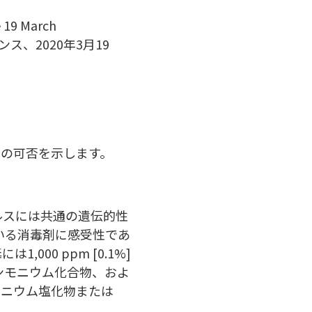
e 19 March
ス、2020年3月19
用の可否を示します。
イルスには共通の遺伝的性
ている消毒剤に感受性であ
0 ppm [0.1%]
級アンモニウム化合物、およ
コニウム塩化物または