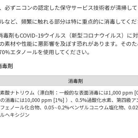
、必ずニコンの認定した保守サービス技術者が清掃して
ルなど、頻繁に触れる部分は特に重点的に消毒してくだ
消毒剤もCOVID-19ウイルス（新型コロナウイルス）に
の素材や性能に悪影響を及ぼす恐れがあります。そのた
70%エタノールを使用してください。
消毒剤
消毒剤
素酸ナトリウム（漂白剤：一般的な表面消毒には1,000 ppm [0.
の消毒には10,000 ppm [1%] ）、0.5%過酸化水素、第四
フェノール化合物、0.05∼0.2%ベンザルコニウム塩化物、0.0
ロルヘキシジン