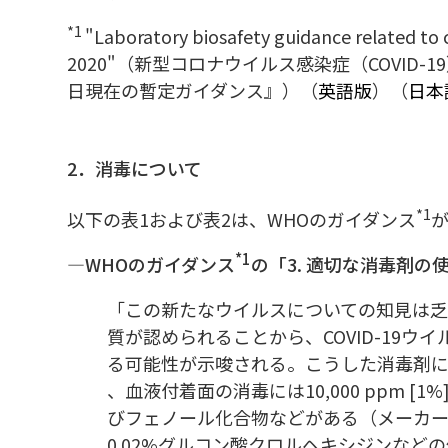
*1
"Laboratory biosafety guidance related to 
2020"（新型コロナウイルス感染症（COVID
日現在の暫定ガイダンス』）（
英語版
）（
日本
2．消毒について
*1
以下の表1および表2は、WHOのガイダンス
*1
―WHOのガイダンス
の「3. 適切な消毒剤
「この新たなウイルスについての知見は乏しい
質が認められることから、COVID-19
る可能性が示唆される。こうした消毒剤には、
、血液付着面の消毒には10,000 ppm [
びフェノール化合物などがある（メーカーの
0.02%グルコン酸クロルヘキシジンなど