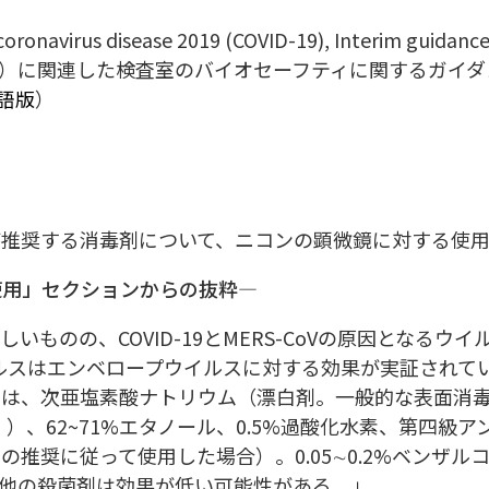
coronavirus disease 2019 (COVID-19), Interim guidanc
-19）に関連した検査室のバイオセーフティに関するガイダン
語版
）
が推奨する消毒剤について、ニコンの顕微鏡に対する使
の使用」セクションからの抜粋―
ものの、COVID-19とMERS-CoVの原因となるウ
ウイルスはエンベロープウイルスに対する効果が実証され
次亜塩素酸ナトリウム（漂白剤。一般的な表面消毒には1,00
1%] ）、62~71%エタノール、0.5%過酸化水素、第四
推奨に従って使用した場合）。0.05∼0.2%ベンザル
の他の殺菌剤は効果が低い可能性がある。」