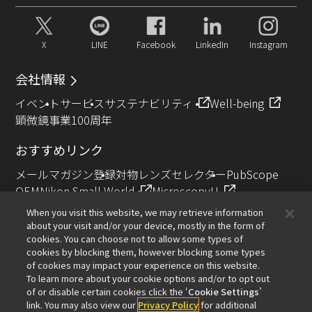
X
LINE
Facebook
LinkedIn
Instagram
会社情報
イベント
サービス
サステナビリティ
Well-being
顕微鏡事業100周年
おすすめリンク
メールマガジン登録
対物レンズセレクター
PubScope
OEM
Nikon Small World
MicroscopyU
NIKON JOICO AWARD
When you visit this website, we may retrieve information
about your visit and/or your device, mostly in the form of
その他のニコン製品
cookies. You can choose not to allow some types of
cookies by blocking them, however blocking some types
カメラ・双眼鏡関連製品（ニコンイメージング）
of cookies may impact your experience on this website.
インダストリー製品（インダストリアルソリューション
To learn more about your cookie options and/or to opt out
of or disable certain cookies click the ‘
Cookie Settings
’
ズ事業）
link. You may also view our
Privacy Policy
for additional
半導体露光装置（半導体装置事業）