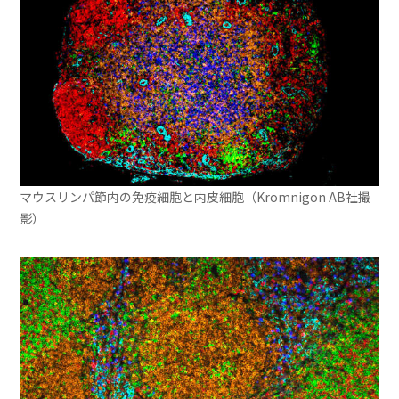
マウスリンパ節内の免疫細胞と内皮細胞（Kromnigon AB社撮
影）