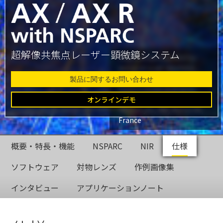
超解像共焦点レーザー顕微鏡システム
Glial cell surrounded by
axons in a rat neuronal
culture labeled for
製品に関するお問い合わせ
microtubules and actin
Dr. Christophe Leterrier,
オンラインデモ
NeuroCyto, INP, Marseille,
France
概要・特長・機能
NSPARC
NIR
仕様
ソフトウェア
対物レンズ
作例画像集
インタビュー
アプリケーションノート