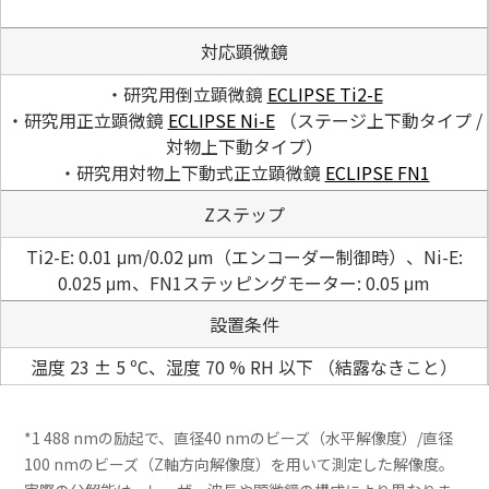
対応顕微鏡
・研究用倒立顕微鏡
ECLIPSE Ti2-E
・研究用正立顕微鏡
ECLIPSE Ni-E
（ステージ上下動タイプ /
対物上下動タイプ）
・研究用対物上下動式正立顕微鏡
ECLIPSE FN1
Zステップ
Ti2-E: 0.01 μm/0.02 μm（エンコーダー制御時）、Ni-E:
0.025 μm、FN1ステッピングモーター: 0.05 μm
設置条件
温度 23 ± 5 ºC、湿度 70 % RH 以下 （結露なきこと）
*1 488 nmの励起で、直径40 nmのビーズ（水平解像度）/直径
100 nmのビーズ（Z軸方向解像度）を用いて測定した解像度。