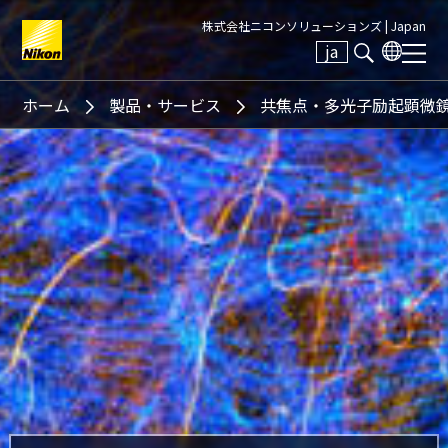
株式会社ニコンソリューションズ |
Japan
ja
Search keyword(s)
ホーム
製品・サービス
共焦点・多光子励起顕微