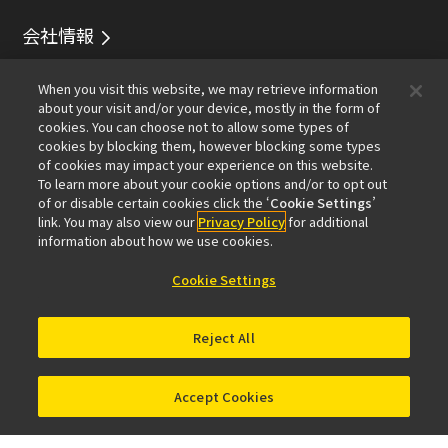
会社情報
イベント
サービス
サステナビリティ
Well-being
When you visit this website, we may retrieve information
顕微鏡事業100周年
about your visit and/or your device, mostly in the form of
cookies. You can choose not to allow some types of
おすすめリンク
cookies by blocking them, however blocking some types
of cookies may impact your experience on this website.
メールマガジン登録
対物レンズセレクター
PubScope
To learn more about your cookie options and/or to opt out
OEM
Nikon Small World
MicroscopyU
of or disable certain cookies click the ‘
Cookie Settings
’
NIKON JOICO AWARD
link. You may also view our
Privacy Policy
for additional
information about how we use cookies.
その他のニコン製品
Cookie Settings
カメラ・双眼鏡関連製品（ニコンイメージング）
インダストリー製品（インダストリアルソリューション
Reject All
ズ事業）
半導体露光装置（半導体装置事業）
FPD露光装置（FPD装置事業）
Accept Cookies