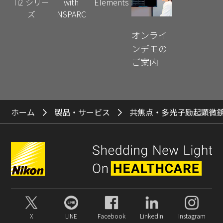
Ti2 シリー
with
Elements
ズ
NSPARC
オンライ
ンデモの
ご案内
ホーム
製品・サービス
共焦点・多光子励起顕微
X
LINE
Facebook
LinkedIn
Instagram