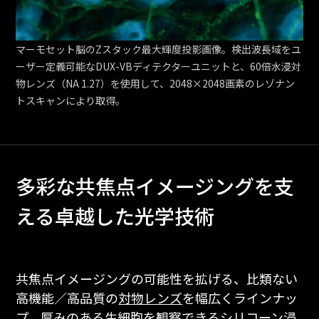
マーモセット脳のZスタック最大輝度投影画像。検出波長域をユ
ーザー定義可能なDUX-VBディテクターユニットと、60倍水浸対
物レンズ（NA 1.27）を使用して、2048×2048画素のレゾナン
トスキャンにより取得。
多彩な共焦点イメージングを支
える卓越した光学技術
共焦点イメージングの可能性を拡げる、比類ない
高機能／高品質の
対物レンズ
を幅広くラインナッ
プ。厚みのある生細胞を観察できるシリコーン浸