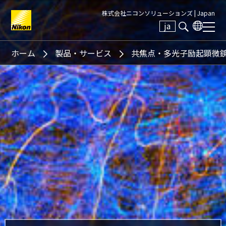
株式会社ニコンソリューションズ |
Japan
ja
Search keyword(s)
ホーム
製品・サービス
共焦点・多光子励起顕微