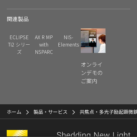
関連製品
ECLIPSE
AX R MP
NIS-
Ti2 シリー
with
Elements
ズ
NSPARC
オンライ
ンデモの
ご案内
ホーム
製品・サービス
共焦点・多光子励起顕微