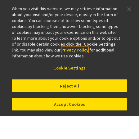
When you visit this website, we may retrieve information
about your visit and/or your device, mostly in the form of
cookies. You can choose not to allow some types of
cookies by blocking them, however blocking some types
of cookies may impact your experience on this website.
To learn more about your cookie options and/or to opt out
X
LINE
Facebook
LinkedIn
Instagram
of or disable certain cookies click the ‘
Cookie Settings
’
link. You may also view our
Privacy Policy
for additional
会社情報
information about how we use cookies.
イベント
サービス
サステナビリティ
Well-being
Cookie Settings
顕微鏡事業100周年
おすすめリンク
Reject All
メールマガジン登録
対物レンズセレクター
PubScope
OEM
Nikon Small World
MicroscopyU
Accept Cookies
NIKON JOICO AWARD
その他のニコン製品
カメラ・双眼鏡関連製品（ニコンイメージング）