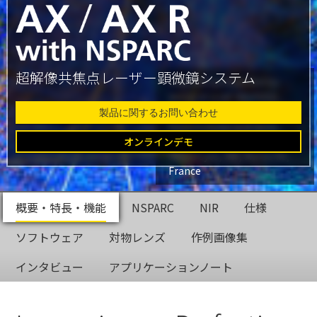
超解像共焦点レーザー顕微鏡システム
Glial cell surrounded by
axons in a rat neuronal
culture labeled for
製品に関するお問い合わせ
microtubules and actin
Dr. Christophe Leterrier,
オンラインデモ
NeuroCyto, INP, Marseille,
France
概要・特長・機能
NSPARC
NIR
仕様
ソフトウェア
対物レンズ
作例画像集
インタビュー
アプリケーションノート