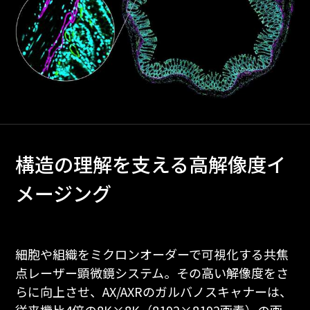
構造の理解を支える高解像度イ
メージング
細胞や組織をミクロンオーダーで可視化する共焦
点レーザー顕微鏡システム。その高い解像度をさ
らに向上させ、AX/AXRのガルバノスキャナーは、
従来機比4倍の8K×8K（8192×8192画素）の画