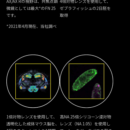
AX/AX Rの視野は、共焦点顕
4倍対物レンズを使用して、
微鏡としては最大*のFN 25
ゼブラフィッシュの2日胚を
です。
取得
*2021年4月現在、当社調べ
1倍対物レンズを使用して、
高NA 25倍シリコーン浸対物
透明化した成体マウス脳を、
レンズ（NA 1.05）を使用し