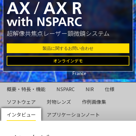
超解像共焦点レーザー顕微鏡システム
Glial cell surrounded by
axons in a rat neuronal
culture labeled for
製品に関するお問い合わせ
microtubules and actin
Dr. Christophe Leterrier,
オンラインデモ
NeuroCyto, INP, Marseille,
France
概要・特長・機能
NSPARC
NIR
仕様
ソフトウェア
対物レンズ
作例画像集
インタビュー
アプリケーションノート