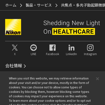
ホーム
製品・サービス
共焦点・多光子励起顕微
X
LINE
Facebook
LinkedIn
Instagram
会社情報
イベント
サービス
サステナビリティ
Well-being
When you visit this website, we may retrieve information
顕微鏡事業100周年
about your visit and/or your device, mostly in the form of
cookies. You can choose not to allow some types of
おすすめリンク
cookies by blocking them, however blocking some types
of cookies may impact your experience on this website.
メールマガジン登録
対物レンズセレクター
PubScope
To learn more about your cookie options and/or to opt out
OEM
Nikon Small World
MicroscopyU
of or disable certain cookies click the ‘
Cookie Settings
’