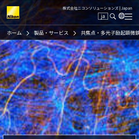
株式会社ニコンソリューションズ |
Japan
ja
Search keyword(s)
ホーム
製品・サービス
共焦点・多光子励起顕微