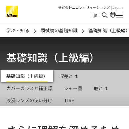
株式会社ニコンソリューションズ |
Japan
ja
Search keyword(s)
学ぶ・知る
顕微鏡の基礎知識
基礎知識（上級編
基礎知識（上級編）
基礎知識（上級編）
収差とは
カバーガラスと補正環
シャー量
瞳とは
液浸レンズの使い分け
TIRF