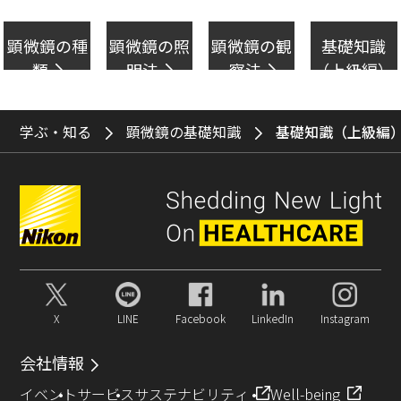
顕微鏡の種
顕微鏡の照
顕微鏡の観
基礎知識
類
明法
察法
（上級編）
学ぶ・知る
顕微鏡の基礎知識
基礎知識（上級編
X
LINE
Facebook
LinkedIn
Instagram
会社情報
イベント
サービス
サステナビリティ
Well-being