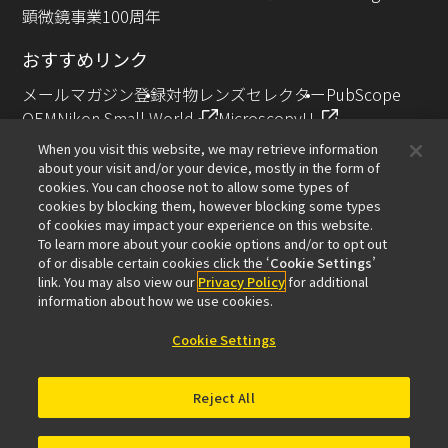
顕微鏡事業100周年
おすすめリンク
メールマガジン登録
対物レンズセレクター
PubScope
OEM
Nikon Small World
MicroscopyU
NIKON JOICO AWARD
When you visit this website, we may retrieve information
about your visit and/or your device, mostly in the form of
その他のニコン製品
cookies. You can choose not to allow some types of
cookies by blocking them, however blocking some types
カメラ・双眼鏡関連製品（ニコンイメージング）
of cookies may impact your experience on this website.
インダストリー製品（インダストリアルソリューション
To learn more about your cookie options and/or to opt out
of or disable certain cookies click the ‘
Cookie Settings
’
ズ事業）
link. You may also view our
Privacy Policy
for additional
半導体露光装置（半導体装置事業）
information about how we use cookies.
FPD露光装置（FPD装置事業）
Cookie Settings
Reject All
お問い合わせ
サイトマップ
個人情報保護について
ソフトウェア脆弱性に関する情報
利用規程