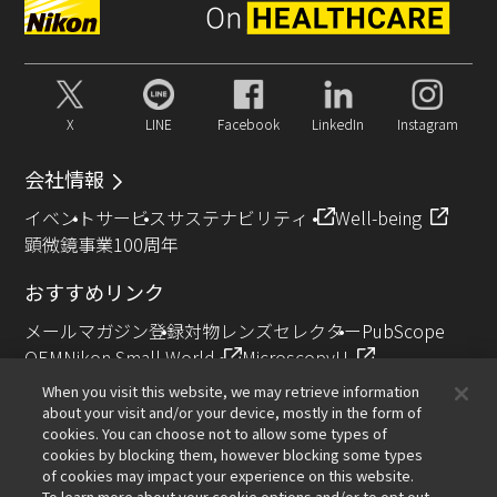
X
LINE
Facebook
LinkedIn
Instagram
会社情報
イベント
サービス
サステナビリティ
Well-being
顕微鏡事業100周年
おすすめリンク
メールマガジン登録
対物レンズセレクター
PubScope
OEM
Nikon Small World
MicroscopyU
NIKON JOICO AWARD
When you visit this website, we may retrieve information
about your visit and/or your device, mostly in the form of
その他のニコン製品
cookies. You can choose not to allow some types of
cookies by blocking them, however blocking some types
カメラ・双眼鏡関連製品（ニコンイメージング）
of cookies may impact your experience on this website.
インダストリー製品（インダストリアルソリューション
To learn more about your cookie options and/or to opt out