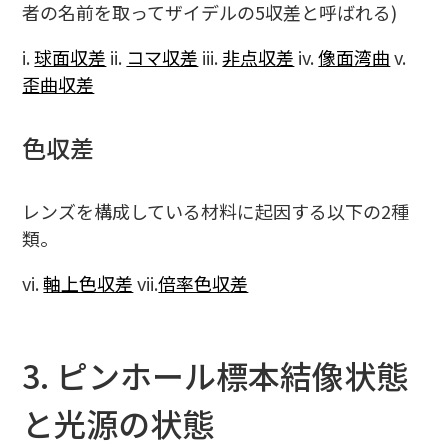
者の名前を取ってザイデルの5収差と呼ばれる)
i.
球面収差
ii.
コマ収差
iii.
非点収差
iv.
像面湾曲
v.
歪曲収差
色収差
レンズを構成している材料に起因する以下の2種
類。
vi.
軸上色収差
vii.
倍率色収差
3. ピンホール標本結像状態
と光源の状態