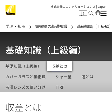
株式会社ニコンソリューションズ |
Japan
ja
Search keyword(s)
学ぶ・知る
顕微鏡の基礎知識
基礎知識（上級編
基礎知識（上級編）
基礎知識（上級編）
収差とは
カバーガラスと補正環
シャー量
瞳とは
液浸レンズの使い分け
TIRF
収差とは