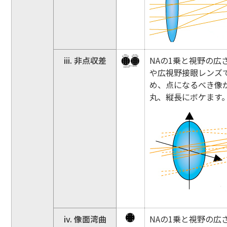
iii. 非点収差
NAの1乗と視野の
や広視野接眼レンズ
め、点になるべき像
丸、縦長にボケます
iv. 像面湾曲
NAの1乗と視野の