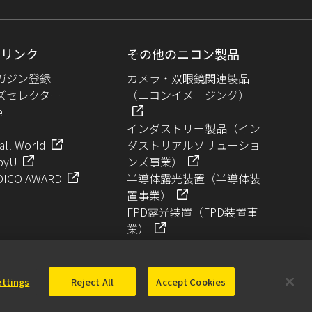
めリンク
その他のニコン製品
ガジン登録
カメラ・双眼鏡関連製品
ズセレクター
（ニコンイメージング）
e
インダストリー製品（イン
all World
ダストリアルソリューショ
pyU
ンズ事業）
OICO AWARD
半導体露光装置（半導体装
置事業）
FPD露光装置（FPD装置事
業）
ettings
Reject All
Accept Cookies
© 2026 Nikon Solutions Co., Ltd.