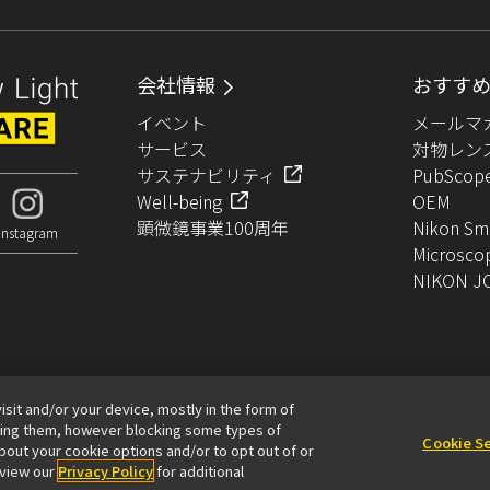
会社情報
おすす
イベント
メールマ
サービス
対物レン
サステナビリティ
PubScop
Well-being
OEM
顕微鏡事業100周年
Nikon Sm
Instagram
Microsco
NIKON J
isit and/or your device, mostly in the form of
king them, however blocking some types of
Cookie S
out your cookie options and/or to opt out of or
ア脆弱性に関する情報
利用規程
o view our
Privacy Policy
for additional