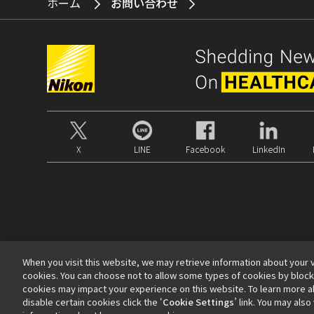
ホーム
お問い合わせ
X
LINE
Facebook
LinkedIn
When you visit this website, we may retrieve information about your v
cookies. You can choose not to allow some types of cookies by bloc
cookies may impact your experience on this website. To learn more ab
お問い合わせ
サイトマップ
個人情報保護について
ソフトウェ
disable certain cookies click the ‘
Cookie Settings
’ link. You may als