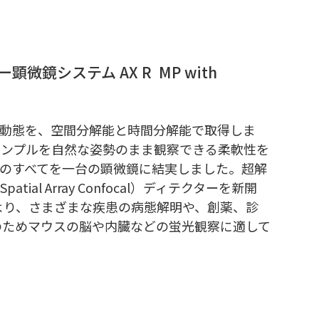
ー顕微鏡システム AX R MP with
る動態を、空間分解能と時間分解能で取得しま
サンプルを自然な姿勢のまま観察できる柔軟性を
像度のすべてを一台の顕微鏡に結実しました。超解
tial Array Confocal）ディテクターを新開
より、さまざまな疾患の病態解明や、創薬、診
のためマウスの脳や内臓などの蛍光観察に適して