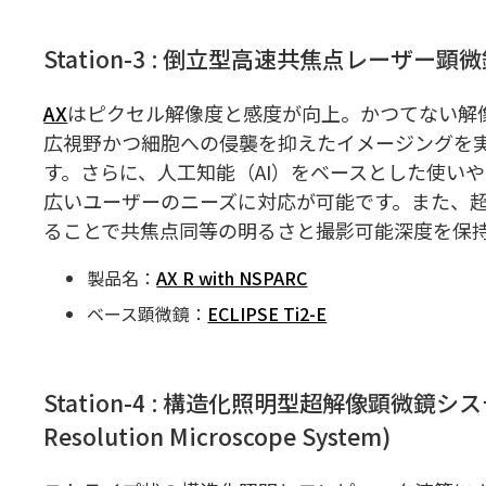
Station-3 : 倒立型高速共焦点レーザー顕微鏡シ
AX
はピクセル解像度と感度が向上。かつてない解
広視野かつ細胞への侵襲を抑えたイメージングを
す。さらに、人工知能（AI）をベースとした使い
広いユーザーのニーズに対応が可能です。また、超
ることで共焦点同等の明るさと撮影可能深度を保
製品名：
AX R with NSPARC
ベース顕微鏡：
ECLIPSE Ti2-E
Station-4 : 構造化照明型超解像顕微鏡システム (S
Resolution Microscope System)