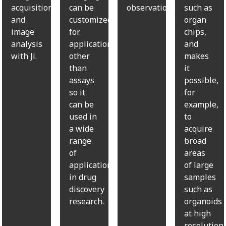
acquisition
can be
observation.
such as
and
customized
organ
image
for
chips,
analysis
applications
and
with Ji.
other
makes
than
it
assays
possible,
so it
for
can be
example,
used in
to
a wide
acquire
range
broad
of
areas
applications
of large
in drug
samples
discovery
such as
research.
organoids
at high
resolution