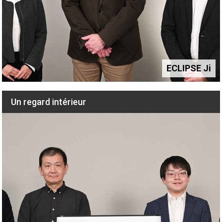
septembre 2023
Cell size and morphological analysis is easier and more
comfortable with the fully automated ECLIPSE Ji
septembre 2023
ECLIPSE Ji
Pre-trained AI-powered label-free detection of cell
Un regard intérieur
regions from brightfield images and measurement of
fluorescence intensity at the cellular level
septembre 2023
Cytotoxicity assay using AI-driven, fully automated
ECLIPSE Ji
septembre 2023
Label-free cell counting using AI-driven fully automated