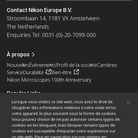
Contact Nikon Europe B.V.
Stroombaan 14, 1181 VX Amstelveen
The Netherlands
Enquiries Tel: 0031-(0)-20-7099-000
À propos
Nouvelles
Événements
Profil de la société
Carrières
Service
Durabilité
Bien-être
Nikon Microscopes 100th Anniversary
Popular Links
Lorsque vous visitez ce site web, vous avez le droit de
Dernières nouvelles et actualités
Sélecteur d’objectifs
récupérer des informations relatives à votre visite et/ou
Resolution Calculator
PubScope
OEM
votre appareil, le plus souvent sous la forme de cookies.
Nikon Small World
MicroscopyU
Vous pouvez choisir de ne pas autoriser certains types de
cookies en les bloquant, mais bloquer certains types de
cookies est susceptible d’impacter votre expérience sur
Autres Produits Nikon
ce site web. Pour en savoir plus sur vos options en