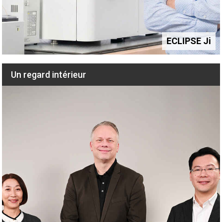
Analysis of DNA Damage using AI-driven fully automated
ECLIPSE Ji
septembre 2023
ECLIPSE Ji
Quantitative analysis of autophagy activity using AI-
Un regard intérieur
driven fully automated ECLIPSE Ji
septembre 2023
Apoptosis assay using AI-driven fully automated
ECLIPSE Ji
septembre 2023
AI-powered optimization of transfection efficiency by
nucleus and cellular region detection from brightfield
images