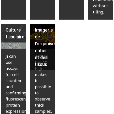
without
tiling.
Culture
Imagerie
tissulaire
de
l'organisme
entier
Ji can
Adding
et des
use
the AX
tissus
assays
to Ji
for cell
makes
counting
it
and
possible
confirming
to
fluorescent
observe
protein
thick
expression
samples,