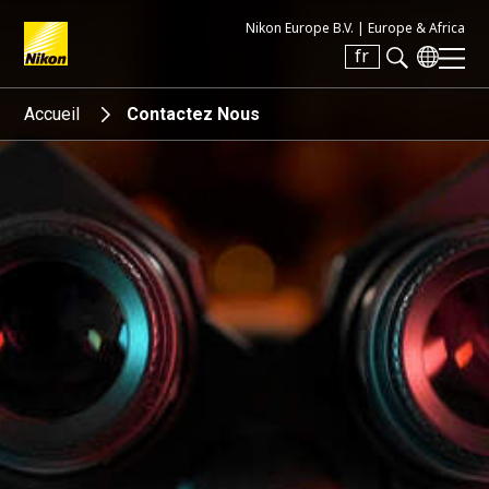
Nikon Europe B.V. |
Europe & Africa
fr
Search keyword(s)
Accueil
Contactez Nous