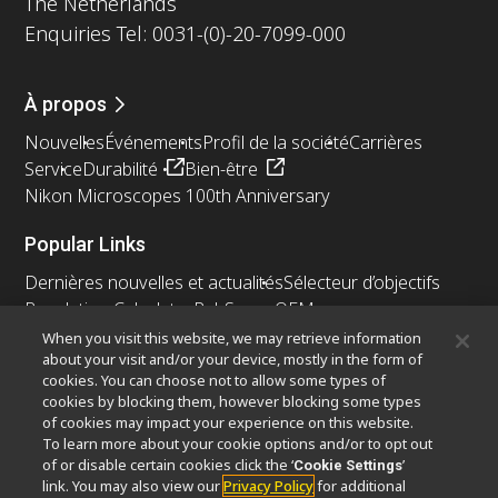
The Netherlands
Enquiries Tel: 0031-(0)-20-7099-000
À propos
Nouvelles
Événements
Profil de la société
Carrières
Service
Durabilité
Bien-être
Nikon Microscopes 100th Anniversary
Popular Links
Dernières nouvelles et actualités
Sélecteur d’objectifs
Resolution Calculator
PubScope
OEM
Nikon Small World
MicroscopyU
When you visit this website, we may retrieve information
about your visit and/or your device, mostly in the form of
cookies. You can choose not to allow some types of
Autres Produits Nikon
cookies by blocking them, however blocking some types
Produits d'imagerie
of cookies may impact your experience on this website.
To learn more about your cookie options and/or to opt out
Microscopie industrielle et métrologie
of or disable certain cookies click the ‘
’
Cookie Settings
Systèmes de lithographie à semi-conducteurs
link. You may also view our
Privacy Policy
for additional