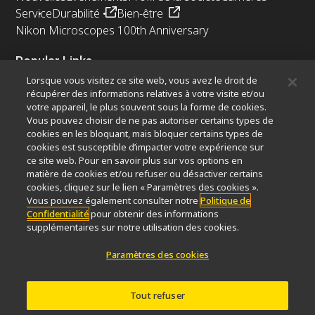
Service
Durabilité
Bien-être
Nikon Microscopes 100th Anniversary
Popular Links
Lorsque vous visitez ce site web, vous avez le droit de
Dernières nouvelles et actualités
Sélecteur d’objectifs
récupérer des informations relatives à votre visite et/ou
Resolution Calculator
PubScope
OEM
votre appareil, le plus souvent sous la forme de cookies.
Nikon Small World
MicroscopyU
Vous pouvez choisir de ne pas autoriser certains types de
cookies en les bloquant, mais bloquer certains types de
cookies est susceptible d’impacter votre expérience sur
Autres Produits Nikon
ce site web. Pour en savoir plus sur vos options en
Produits d'imagerie
matière de cookies et/ou refuser ou désactiver certains
cookies, cliquez sur le lien « Paramètres des cookies ».
Microscopie industrielle et métrologie
Vous pouvez également consulter notre
Politique de
Systèmes de lithographie à semi-conducteurs
Confidentialité
pour obtenir des informations
Systèmes de lithographie à FPD
supplémentaires sur notre utilisation des cookies.
Paramètres des cookies
Contactez Nous
Plan du site
Confidentialité
Tout refuser
Software Vulnerability Information
Politique des témoins