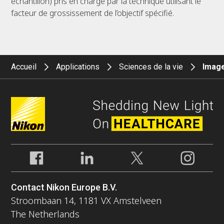
échantillon) pris en charge par la technique utilisant le
facteur de grossissement de l’objectif spécifié.
Accueil
Applications
Sciences de la vie
Image
Contact Nikon Europe B.V.
Stroombaan 14, 1181 VX Amstelveen
The Netherlands