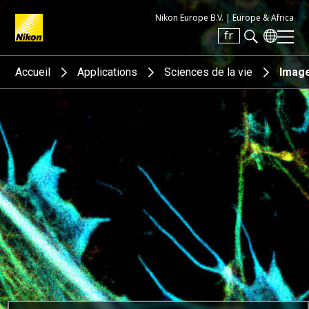
Nikon Europe B.V. |
Europe & Africa
fr
Search keyword(s)
Accueil
Applications
Sciences de la vie
Image