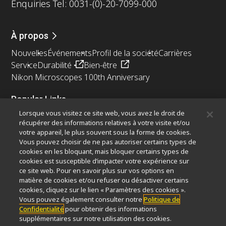
Enquiries Tel: 0031-(0)-20-7099-000
À propos
Nouvelles
Événements
Profil de la société
Carrières
Service
Durabilité
Bien-être
Nikon Microscopes 100th Anniversary
Popular Links
Lorsque vous visitez ce site web, vous avez le droit de
Dernières nouvelles et actualités
Sélecteur d’objectifs
récupérer des informations relatives à votre visite et/ou
Resolution Calculator
PubScope
OEM
votre appareil, le plus souvent sous la forme de cookies.
Nikon Small World
MicroscopyU
Vous pouvez choisir de ne pas autoriser certains types de
cookies en les bloquant, mais bloquer certains types de
cookies est susceptible d’impacter votre expérience sur
Autres Produits Nikon
ce site web. Pour en savoir plus sur vos options en
Produits d'imagerie
matière de cookies et/ou refuser ou désactiver certains
cookies, cliquez sur le lien « Paramètres des cookies ».
Microscopie industrielle et métrologie
Vous pouvez également consulter notre
Politique de
Systèmes de lithographie à semi-conducteurs
Confidentialité
pour obtenir des informations
Systèmes de lithographie à FPD
supplémentaires sur notre utilisation des cookies.