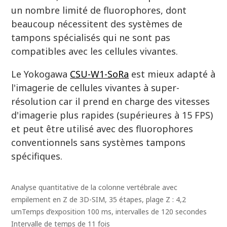
août 2021
un nombre limité de fluorophores, dont
beaucoup nécessitent des systèmes de
tampons spécialisés qui ne sont pas
Quantitative Cluster Analysis Applications
compatibles avec les cellules vivantes.
for N-STORM
Le Yokogawa
CSU-W1-SoRa
est mieux adapté à
octobre 2016
l'imagerie de cellules vivantes à super-
résolution car il prend en charge des vitesses
d'imagerie plus rapides (supérieures à 15 FPS)
et peut être utilisé avec des fluorophores
Quantitative Analysis Tools and
conventionnels sans systèmes tampons
Correlative Imaging Applications for N-
spécifiques.
STORM
novembre 2015
Analyse quantitative de la colonne vertébrale avec
empilement en Z de 3D-SIM, 35 étapes, plage Z : 4,2
umTemps d’exposition 100 ms, intervalles de 120 secondes
Localization analysis of RNA polymerase
Intervalle de temps de 11 fois