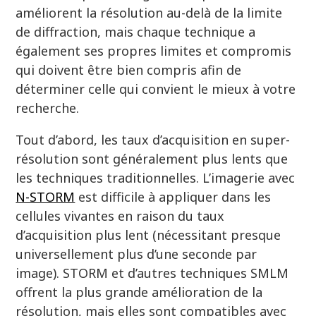
améliorent la résolution au-delà de la limite
de diffraction, mais chaque technique a
N-STORM with DNA-PAINT for Reliable
également ses propres limites et compromis
Multicolor & 3D Single Molecule
qui doivent être bien compris afin de
Localization Imaging
déterminer celle qui convient le mieux à votre
novembre 2016
recherche.
Tout d’abord, les taux d’acquisition en super-
N-SIM for Quantitative Ultra-Structural
résolution sont généralement plus lents que
Analyses of the Nuclear Lamina
les techniques traditionnelles. L’imagerie avec
octobre 2016
N-STORM
est difficile à appliquer dans les
cellules vivantes en raison du taux
d’acquisition plus lent (nécessitant presque
universellement plus d’une seconde par
Super-resolution Imaging of the
image). STORM et d’autres techniques SMLM
Nanoscale Architecture of Sertoli Cell
offrent la plus grande amélioration de la
Cortical F-actin Network
résolution, mais elles sont compatibles avec