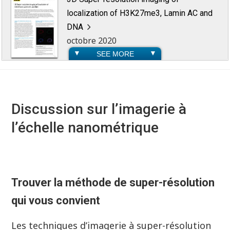
localization of H3K27me3, Lamin AC and
DNA
octobre 2020
SEE MORE
Visualization of microglia-neuron
junctions with super-resolution and
Discussion sur l’imagerie à
confocal microscopy
l’échelle nanométrique
juillet 2020
Structured Illumination Microscopy (SIM)
Trouver la méthode de super-résolution
Imaging Comparison with Confocal
septembre 2018
qui vous convient
Les techniques d’imagerie à super-résolution