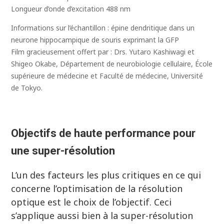
I using a super-resolution microscope and
Longueur d’onde d’excitation 488 nm
cluster analysis function
novembre 2021
Informations sur l’échantillon : épine dendritique dans un
neurone hippocampique de souris exprimant la GFP
Film gracieusement offert par : Drs. Yutaro Kashiwagi et
Shigeo Okabe, Département de neurobiologie cellulaire, École
3D enhanced resolution confocal imaging
supérieure de médecine et Faculté de médecine, Université
of cortical excitatory mouse neurons
de Tokyo.
uncovers dendritic spinule subsets
differing in dynamics, regulation, and
function
Objectifs de haute performance pour
novembre 2021
une super-résolution
‘Sharper images: Exploring confocal and
L’un des facteurs les plus critiques en ce qui
superresolution microscopy’ From
concerne l’optimisation de la résolution
Science and Nikon Instruments Inc.
optique est le choix de l’objectif. Ceci
décembre 2017
s’applique aussi bien à la super-résolution