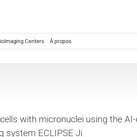
ioImaging Centers
À propos
cells with micronuclei using the AI-
ng system ECLIPSE Ji