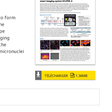
to form
the
ope
aging
the
micronuclei
TÉLÉCHARGER
1.36MB