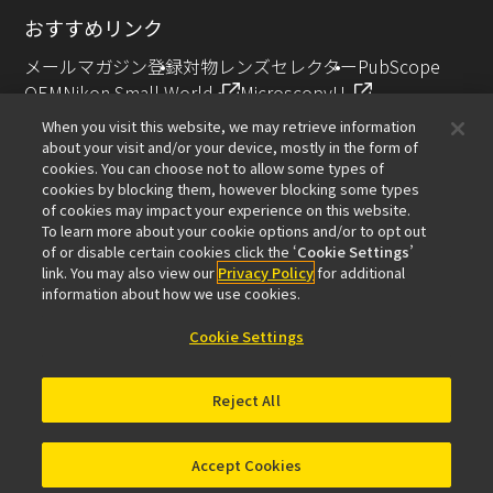
おすすめリンク
メールマガジン登録
対物レンズセレクター
PubScope
OEM
Nikon Small World
MicroscopyU
NIKON JOICO AWARD
When you visit this website, we may retrieve information
about your visit and/or your device, mostly in the form of
その他のニコン製品
cookies. You can choose not to allow some types of
cookies by blocking them, however blocking some types
カメラ・双眼鏡関連製品（ニコンイメージング）
of cookies may impact your experience on this website.
インダストリー製品（インダストリアルソリューション
To learn more about your cookie options and/or to opt out
of or disable certain cookies click the ‘
Cookie Settings
’
ズ事業）
link. You may also view our
Privacy Policy
for additional
半導体露光装置（半導体装置事業）
information about how we use cookies.
FPD露光装置（FPD装置事業）
Cookie Settings
Reject All
お問い合わせ
サイトマップ
個人情報保護について
ソフトウェア脆弱性に関する情報
利用規程
© 2026 Nikon Solutions Co., Ltd.
Accept Cookies