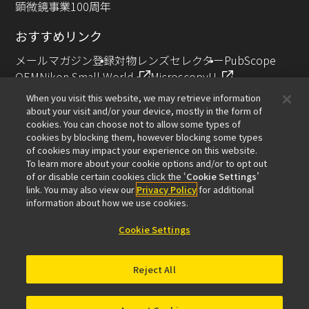
顕微鏡事業100周年
おすすめリンク
メールマガジン登録
対物レンズセレクター
PubScope
OEM
Nikon Small World
MicroscopyU
NIKON JOICO AWARD
When you visit this website, we may retrieve information
about your visit and/or your device, mostly in the form of
その他のニコン製品
cookies. You can choose not to allow some types of
cookies by blocking them, however blocking some types
カメラ・双眼鏡関連製品（ニコンイメージング）
of cookies may impact your experience on this website.
インダストリー製品（インダストリアルソリューション
To learn more about your cookie options and/or to opt out
of or disable certain cookies click the ‘
Cookie Settings
’
ズ事業）
link. You may also view our
Privacy Policy
for additional
半導体露光装置（半導体装置事業）
information about how we use cookies.
FPD露光装置（FPD装置事業）
Cookie Settings
Reject All
お問い合わせ
サイトマップ
個人情報保護について
ソフトウェア脆弱性に関する情報
利用規程
© 2026 Nikon Solutions Co., Ltd.