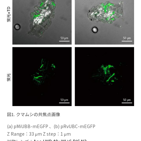
図1. クマムシの共焦点画像
(a) pMiUBB-mEGFP 、(b) pRvUBC-mEGFP
Z Range：33 μm Z step：1 μm