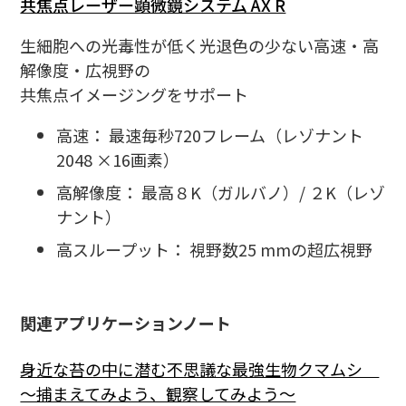
共焦点レーザー顕微鏡システム AX R
生細胞への光毒性が低く光退色の少ない高速・高
解像度・広視野の
共焦点イメージングをサポート
高速： 最速毎秒720フレーム（レゾナント
2048 ×16画素）
高解像度： 最高８K（ガルバノ）/ ２K（レゾ
ナント）
高スループット： 視野数25 mmの超広視野
関連アプリケーションノート
身近な苔の中に潜む不思議な最強生物クマムシ
～捕まえてみよう、観察してみよう～