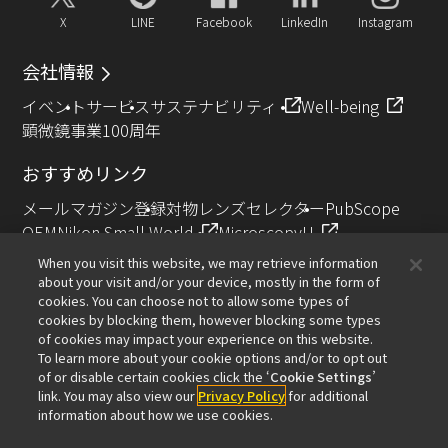
X
LINE
Facebook
LinkedIn
Instagram
会社情報
イベント
サービス
サステナビリティ
Well-being
顕微鏡事業100周年
おすすめリンク
メールマガジン登録
対物レンズセレクター
PubScope
OEM
Nikon Small World
MicroscopyU
NIKON JOICO AWARD
When you visit this website, we may retrieve information
about your visit and/or your device, mostly in the form of
その他のニコン製品
cookies. You can choose not to allow some types of
cookies by blocking them, however blocking some types
カメラ・双眼鏡関連製品（ニコンイメージング）
of cookies may impact your experience on this website.
インダストリー製品（インダストリアルソリューション
To learn more about your cookie options and/or to opt out
of or disable certain cookies click the ‘
Cookie Settings
’
ズ事業）
link. You may also view our
Privacy Policy
for additional
半導体露光装置（半導体装置事業）
information about how we use cookies.
FPD露光装置（FPD装置事業）