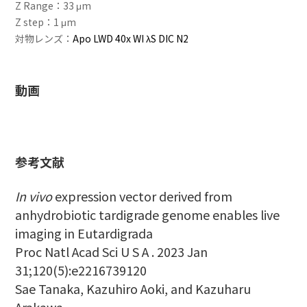
Z Range：33 μm
Z step：1 μm
対物レンズ：
Apo LWD 40x WI λS DIC N2
動画
参考文献
In vivo
expression vector derived from
anhydrobiotic tardigrade genome enables live
imaging in Eutardigrada
Proc Natl Acad Sci U S A . 2023 Jan
31;120(5):e2216739120
Sae Tanaka, Kazuhiro Aoki, and Kazuharu