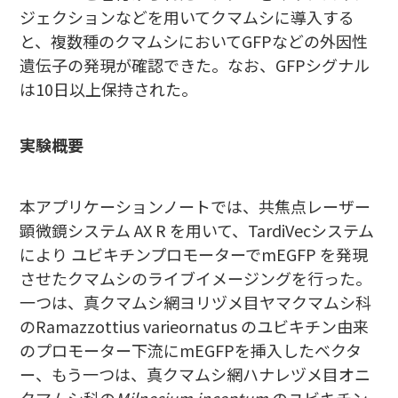
ジェクションなどを用いてクマムシに導入する
と、複数種のクマムシにおいてGFPなどの外因性
遺伝子の発現が確認できた。なお、GFPシグナル
は10日以上保持された。
実験概要
本アプリケーションノートでは、共焦点レーザー
顕微鏡システム AX R を用いて、TardiVecシステム
により ユビキチンプロモーターでmEGFP を発現
させたクマムシのライブイメージングを行った。
一つは、真クマムシ網ヨリヅメ目ヤマクマムシ科
のRamazzottius varieornatus のユビキチン由来
のプロモーター下流にmEGFPを挿入したベクタ
ー、もう一つは、真クマムシ網ハナレヅメ目オニ
クマムシ科の
Milnesium inceptum
のユビキチン