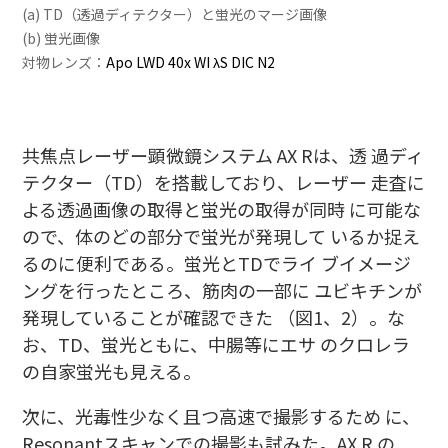
(a) TD（透過ディテクター）と蛍光のマージ画像
(b) 蛍光画像
対物レンズ：
Apo LWD 40x WI λS DIC N2
共焦点レーザー顕微鏡システム AX Rは、透 過ディ
テクター（TD）を搭載しており、レーザー 走査に
よる透過画像の取得と蛍光の取得が同時 に可能な
ので、体のどの部分で蛍光が発現して いるか捉え
るのに便利である。蛍光とTDでライ ブイメージ
ングを行ったところ、筋肉の一部に ユビキチンが
発現していることが確認できた （図1、2）。な
お、TD、蛍光ともに、中腸等にエサ のクロレラ
の自家蛍光も見える。
次に、光毒性少なく且つ高速で撮影するため に、
Resonantスキャンでの撮影も試みた。AX R の