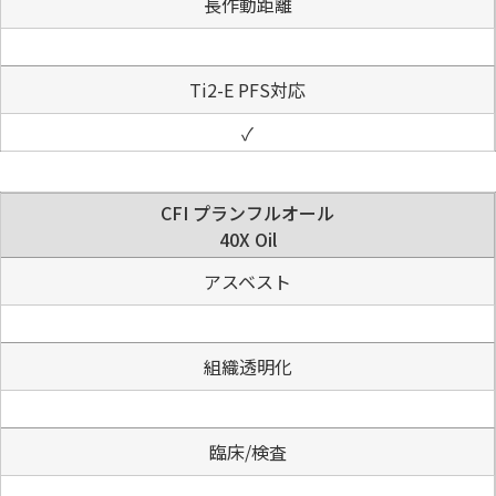
長作動距離
Ti2-E PFS対応
✓
CFI プランフルオール
40X Oil
アスベスト
組織透明化
臨床/検査