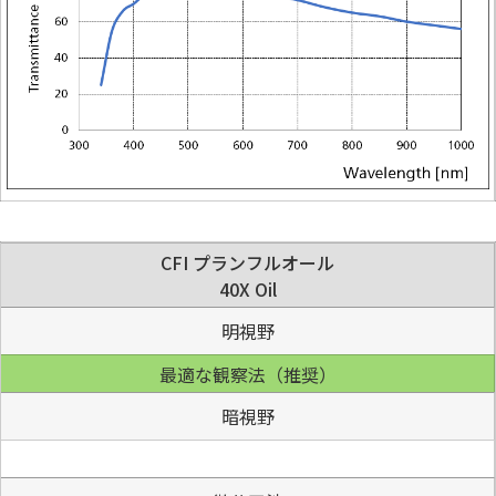
CFI プランフルオール
40X Oil
明視野
最適な観察法（推奨）
暗視野