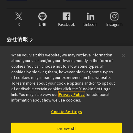
X
LINE
Facebook
LinkedIn
Instagram
会社情報
イベント
サービス
サステナビリティ
Well-being
When you visit this website, we may retrieve information
顕微鏡事業100周年
about your visit and/or your device, mostly in the form of
cookies. You can choose not to allow some types of
おすすめリンク
cookies by blocking them, however blocking some types
of cookies may impact your experience on this website.
メールマガジン登録
対物レンズセレクター
PubScope
To learn more about your cookie options and/or to opt out
OEM
Nikon Small World
MicroscopyU
of or disable certain cookies click the ‘
Cookie Settings
’
NIKON JOICO AWARD
link. You may also view our
Privacy Policy
for additional
information about how we use cookies.
その他のニコン製品
Cookie Settings
カメラ・双眼鏡関連製品（ニコンイメージング）
インダストリー製品（インダストリアルソリューション
Reject All
ズ事業）