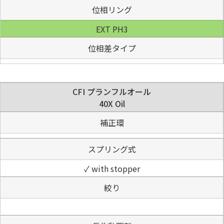
位相リング
EXT PH3
位相差タイプ
CFI プランフルオール
40X Oil
補正環
スプリング式
✓ with stopper
絞り