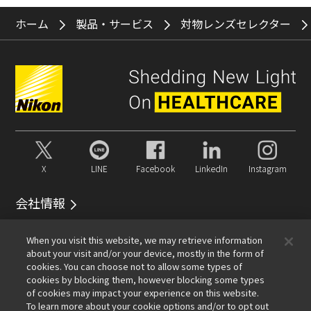
ホーム
製品・サービス
対物レンズセレクター
X
LINE
Facebook
LinkedIn
Instagram
会社情報
イベント
サービス
サステナビリティ
Well-being
When you visit this website, we may retrieve information
顕微鏡事業100周年
about your visit and/or your device, mostly in the form of
cookies. You can choose not to allow some types of
おすすめリンク
cookies by blocking them, however blocking some types
of cookies may impact your experience on this website.
メールマガジン登録
対物レンズセレクター
PubScope
To learn more about your cookie options and/or to opt out