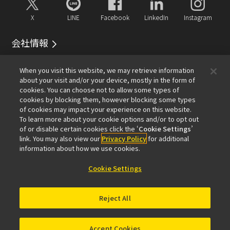
X
LINE
Facebook
LinkedIn
Instagram
会社情報
イベント
サービス
サステナビリティ
Well-being
When you visit this website, we may retrieve information
顕微鏡事業100周年
about your visit and/or your device, mostly in the form of
cookies. You can choose not to allow some types of
おすすめリンク
cookies by blocking them, however blocking some types
of cookies may impact your experience on this website.
メールマガジン登録
対物レンズセレクター
PubScope
To learn more about your cookie options and/or to opt out
OEM
Nikon Small World
MicroscopyU
of or disable certain cookies click the ‘
Cookie Settings
’
NIKON JOICO AWARD
link. You may also view our
Privacy Policy
for additional
information about how we use cookies.
その他のニコン製品
Cookie Settings
カメラ・双眼鏡関連製品（ニコンイメージング）
インダストリー製品（インダストリアルソリューション
Reject All
ズ事業）
半導体露光装置（半導体装置事業）
FPD露光装置（FPD装置事業）
Accept Cookies