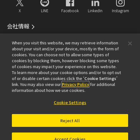
X
LINE
Facebook
LinkedIn
Instagram
会社情報
イベント
サービス
サステナビリティ
Well-being
When you visit this website, we may retrieve information
顕微鏡事業100周年
about your visit and/or your device, mostly in the form of
cookies. You can choose not to allow some types of
おすすめリンク
cookies by blocking them, however blocking some types
of cookies may impact your experience on this website.
メールマガジン登録
対物レンズセレクター
PubScope
To learn more about your cookie options and/or to opt out
OEM
Nikon Small World
MicroscopyU
of or disable certain cookies click the ‘
Cookie Settings
’
NIKON JOICO AWARD
link. You may also view our
Privacy Policy
for additional
information about how we use cookies.
その他のニコン製品
Cookie Settings
カメラ・双眼鏡関連製品（ニコンイメージング）
インダストリー製品（インダストリアルソリューション
Reject All
ズ事業）
半導体露光装置（半導体装置事業）
FPD露光装置（FPD装置事業）
Accept Cookies