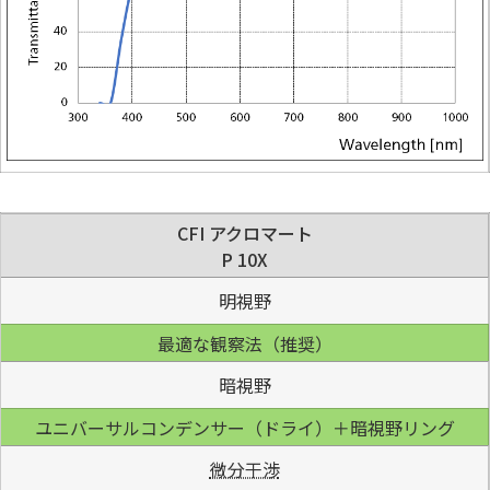
CFI アクロマート
P 10X
明視野
最適な観察法（推奨）
暗視野
ユニバーサルコンデンサー（ドライ）＋暗視野リング
微分干渉