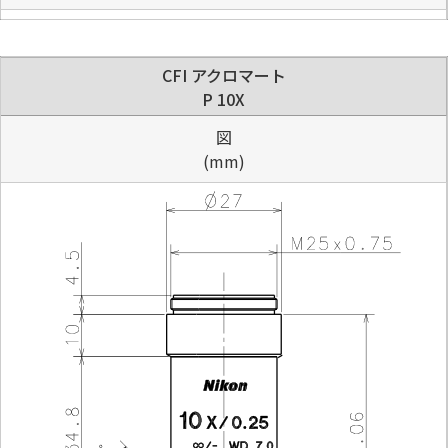
CFI アクロマート
P 10X
図
(mm)