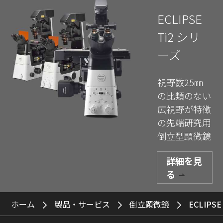
ECLIPSE
Ti2 シリ
ーズ
視野数25㎜
の比類のない
広視野が特徴
の先端研究用
倒立型顕微鏡
詳細を見
る
ホーム
製品・サービス
倒立顕微鏡
ECLIPSE 