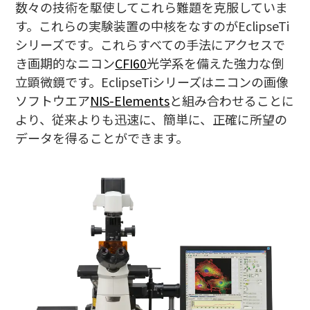
数々の技術を駆使してこれら難題を克服していま
す。これらの実験装置の中核をなすのがEclipseTi
シリーズです。これらすべての手法にアクセスで
き画期的なニコン
CFI60
光学系を備えた強力な倒
立顕微鏡です。EclipseTiシリーズはニコンの画像
ソフトウエア
NIS-Elements
と組み合わせることに
より、従来よりも迅速に、簡単に、正確に所望の
データを得ることができます。