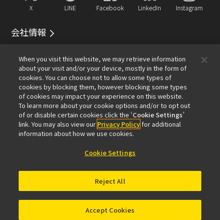
X
LINE
Facebook
LinkedIn
Instagram
会社情報
イベント
サービス
サステナビリティ
Well-being
When you visit this website, we may retrieve information
顕微鏡事業100周年
about your visit and/or your device, mostly in the form of
cookies. You can choose not to allow some types of
おすすめリンク
cookies by blocking them, however blocking some types
of cookies may impact your experience on this website.
メールマガジン登録
対物レンズセレクター
PubScope
To learn more about your cookie options and/or to opt out
OEM
Nikon Small World
MicroscopyU
of or disable certain cookies click the ‘
Cookie Settings
’
NIKON JOICO AWARD
link. You may also view our
Privacy Policy
for additional
information about how we use cookies.
その他のニコン製品
Cookie Settings
カメラ・双眼鏡関連製品（ニコンイメージング）
インダストリー製品（インダストリアルソリューション
Reject All
ズ事業）
半導体露光装置（半導体装置事業）
FPD露光装置（FPD装置事業）
Accept Cookies