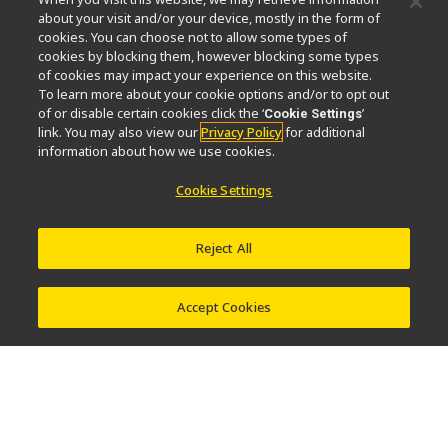
Nikon Microscopes 100th Anniversary
about your visit and/or your device, mostly in the form of
cookies. You can choose not to allow some types of
Popular Links
cookies by blocking them, however blocking some types
of cookies may impact your experience on this website.
Neueste Nachrichten
Objektiv-Auswahl
To learn more about your cookie options and/or to opt out
Resolution Calculator
PubScope
OEM
of or disable certain cookies click the ‘
’
Cookie Settings
link. You may also view our
Privacy Policy
for additional
Nikon Small World
MicroscopyU
information about how we use cookies.
Andere Nikon-Produkte
Cookie Settings
Imaging-Produkte
Industrielle Mikroskopie und Messtechnik
Reject All
Halbleiter Lithographiesysteme
FPD Lithographiesysteme
Accept Cookies
Kontakt
Sitemap
Datenschutz
Software Vulnerability Information
Cookie-Richtlinie
Nutzungsbedingungen
Karriere
© 2026 Nikon Europe B.V.