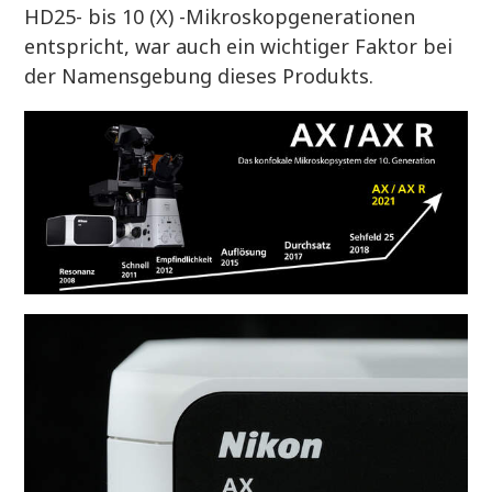
HD25- bis 10 (X) -Mikroskopgenerationen
entspricht, war auch ein wichtiger Faktor bei
der Namensgebung dieses Produkts.