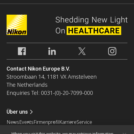
Contact Nikon Europe B.V.
Stroombaan 14, 1181 VX Amstelveen
The Netherlands
Enquiries Tel: 0031-(0)-20-7099-000
Über uns
News
Events
Firmenprofil
Karriere
Service
Nachhaltigkeit
Wohlergehen
When you visit this website, we may retrieve information