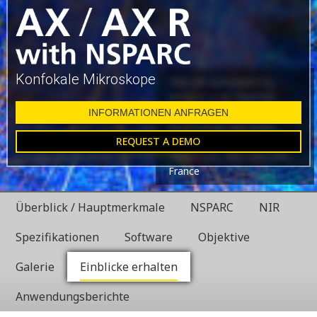
Konfokale Mikroskope
Glial cell surrounded by
axons in a rat neuronal
culture labeled for
INFORMATIONEN ANFRAGEN
microtubules and actin
REQUEST A DEMO
Dr. Christophe Leterrier,
NeuroCyto, INP, Marseille,
France
Überblick / Hauptmerkmale
NSPARC
NIR
Spezifikationen
Software
Objektive
Galerie
Einblicke erhalten
Anwendungsberichte