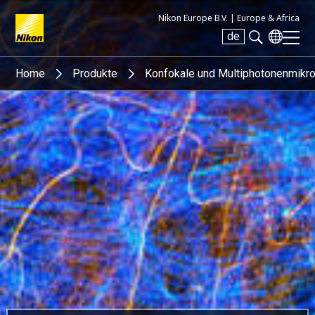
Nikon Europe B.V. |
Europe & Africa
de
Search keyword(s)
Home
Produkte
Konfokale und Multiphotonenmikr