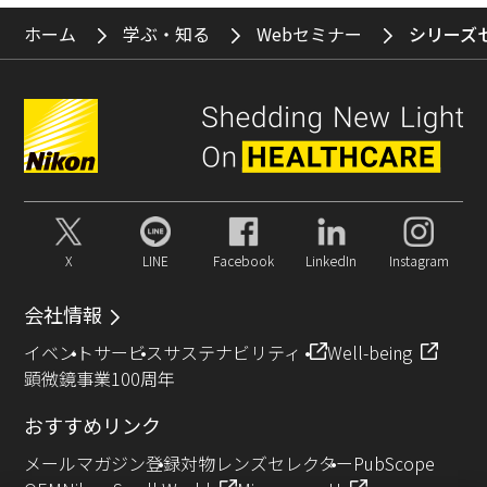
ホーム
学ぶ・知る
Webセミナー
シリーズ
X
LINE
Facebook
LinkedIn
Instagram
会社情報
イベント
サービス
サステナビリティ
Well-being
顕微鏡事業100周年
おすすめリンク
メールマガジン登録
対物レンズセレクター
PubScope