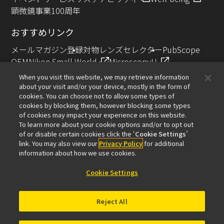
顕微鏡事業100周年
おすすめリンク
メールマガジン登録
対物レンズセレクター
PubScope
OEM
Nikon Small World
MicroscopyU
NIKON JOICO AWARD
When you visit this website, we may retrieve information
about your visit and/or your device, mostly in the form of
その他のニコン製品
cookies. You can choose not to allow some types of
cookies by blocking them, however blocking some types
カメラ・双眼鏡関連製品（ニコンイメージング）
of cookies may impact your experience on this website.
インダストリー製品（インダストリアルソリューション
To learn more about your cookie options and/or to opt out
of or disable certain cookies click the ‘
Cookie Settings
’
ズ事業）
link. You may also view our
Privacy Policy
for additional
半導体露光装置（半導体装置事業）
information about how we use cookies.
FPD露光装置（FPD装置事業）
Cookie Settings
Reject All
お問い合わせ
サイトマップ
個人情報保護について
ソフトウェア脆弱性に関する情報
利用規程