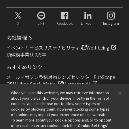
X
LINE
Facebook
LinkedIn
Instagram
会社情報
イベント
サービス
サステナビリティ
Well-being
顕微鏡事業100周年
おすすめリンク
メールマガジン登録
対物レンズセレクター
PubScope
OEM
Nikon Small World
MicroscopyU
NIKON JOICO AWARD
When you visit this website, we may retrieve information
about your visit and/or your device, mostly in the form of
その他のニコン製品
cookies. You can choose not to allow some types of
cookies by blocking them, however blocking some types
カメラ・双眼鏡関連製品（ニコンイメージング）
of cookies may impact your experience on this website.
インダストリー製品（インダストリアルソリューション
To learn more about your cookie options and/or to opt out
of or disable certain cookies click the ‘
Cookie Settings
’
ズ事業）