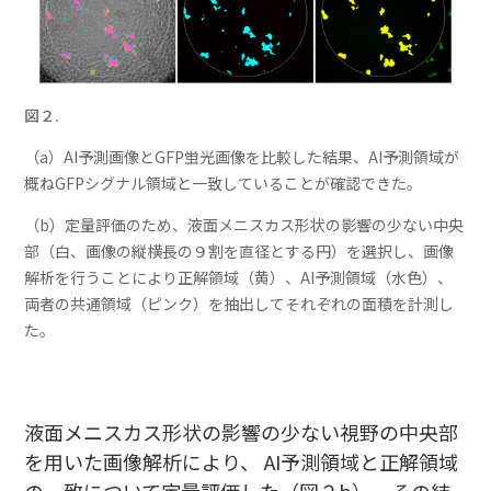
図２
.
（a）AI予測画像とGFP蛍光画像を比較した結果、AI予測領域が
概ねGFPシグナル領域と一致していることが確認できた。
（b）定量評価のため、液面メニスカス形状の影響の少ない中央
部（白、画像の縦横長の９割を直径とする円）を選択し、画像
解析を行うことにより正解領域（黄）、AI予測領域（水色）、
両者の共通領域（ピンク）を抽出してそれぞれの面積を計測し
た。
液面メニスカス形状の影響の少ない視野の中央部
を用いた画像解析により、 AI予測領域と正解領域