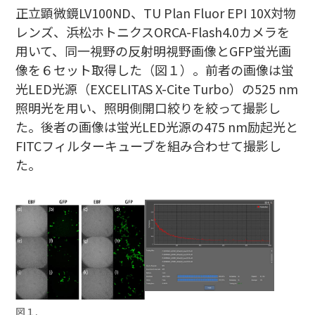
正立顕微鏡LV100ND、TU Plan Fluor EPI 10X対物
レンズ、浜松ホトニクスORCA-Flash4.0カメラを
用いて、同一視野の反射明視野画像とGFP蛍光画
像を６セット取得した（図１）。前者の画像は蛍
光LED光源（EXCELITAS X-Cite Turbo）の525 nm
照明光を用い、照明側開口絞りを絞って撮影し
た。後者の画像は蛍光LED光源の475 nm励起光と
FITCフィルターキューブを組み合わせて撮影し
た。
図１
.