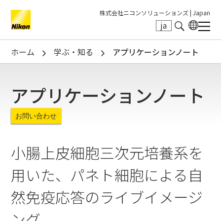
株式会社ニコンソリューションズ |
Japan
ja
Search keyword(s)
ホーム
学ぶ・知る
アプリケーションノート
アプリケーションノート
お問い合わせ
小腸上皮細胞三次元培養系を
用いた、パネト細胞による自
然免疫応答のライブイメージ
ング