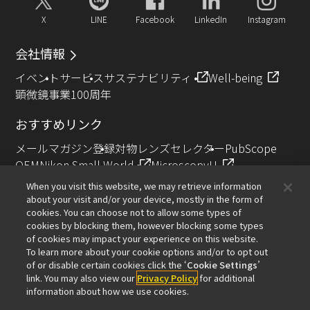
X
LINE
Facebook
LinkedIn
Instagram
会社情報
イベント
サービス
サステナビリティ
Well-being
顕微鏡事業100周年
おすすめリンク
メールマガジン登録
対物レンズセレクター
PubScope
OEM
Nikon Small World
MicroscopyU
NIKON JOICO AWARD
When you visit this website, we may retrieve information
about your visit and/or your device, mostly in the form of
その他のニコン製品
cookies. You can choose not to allow some types of
cookies by blocking them, however blocking some types
カメラ・双眼鏡関連製品（ニコンイメージング）
of cookies may impact your experience on this website.
インダストリー製品（インダストリアルソリューション
To learn more about your cookie options and/or to opt out
of or disable certain cookies click the ‘
Cookie Settings
’
ズ事業）
link. You may also view our
Privacy Policy
for additional
半導体露光装置（半導体装置事業）
information about how we use cookies.
FPD露光装置（FPD装置事業）