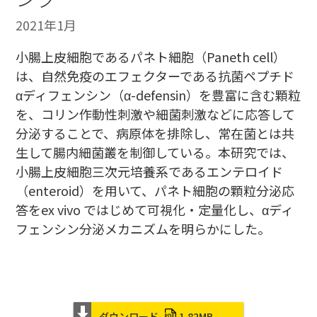
2021年1月
小腸上皮細胞であるパネト細胞（Paneth cell）
は、自然免疫のエフェクターである抗菌ペプチド
αディフェンシン（α-defensin）を豊富に含む顆粒
を、コリン作動性刺激や細菌刺激などに応答して
分泌することで、病原体を排除し、常在菌とは共
生して腸内細菌叢を制御している。本研究では、
小腸上皮細胞三次元培養系であるエンテロイド
（enteroid）を用いて、パネト細胞の顆粒分泌応
答をex vivo ではじめて可視化・定量化し、αディ
フェンシン分泌メカニズムを明らかにした。
ダウンロード
1.82MB