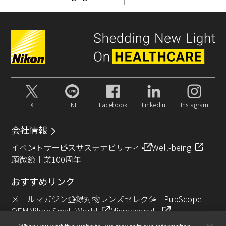
X
LINE
Facebook
LinkedIn
Instagram
会社情報
イベント
サービス
サステナビリティ
Well-being
顕微鏡事業100周年
おすすめリンク
メールマガジン登録
対物レンズセレクター
PubScope
OEM
Nikon Small World
MicroscopyU
NIKON JOICO AWARD