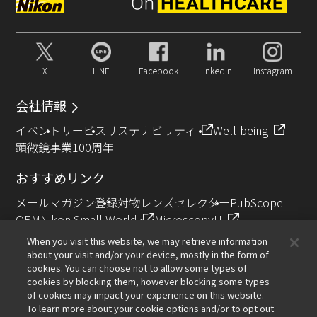
X
LINE
Facebook
LinkedIn
Instagram
会社情報
イベント
サービス
サステナビリティ
Well-being
顕微鏡事業100周年
おすすめリンク
メールマガジン登録
対物レンズセレクター
PubScope
OEM
Nikon Small World
MicroscopyU
NIKON JOICO AWARD
When you visit this website, we may retrieve information
about your visit and/or your device, mostly in the form of
その他のニコン製品
cookies. You can choose not to allow some types of
cookies by blocking them, however blocking some types
カメラ・双眼鏡関連製品（ニコンイメージング）
of cookies may impact your experience on this website.
インダストリー製品（インダストリアルソリューション
To learn more about your cookie options and/or to opt out