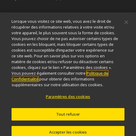
À propos
Lorsque vous visitez ce site web, vous avez le droit de
Nouvelles
Événements
Profil de la société
Carrières
récupérer des informations relatives à votre visite et/ou
votre appareil, le plus souvent sous la forme de cookies.
Service
Durabilité
Bien-être
Vous pouvez choisir de ne pas autoriser certains types de
Nikon Microscopes 100th Anniversary
cookies en les bloquant, mais bloquer certains types de
cookies est susceptible d’impacter votre expérience sur
Popular Links
ce site web. Pour en savoir plus sur vos options en
matière de cookies et/ou refuser ou désactiver certains
Dernières nouvelles et actualités
Sélecteur d’objectifs
cookies, cliquez sur le lien « Paramètres des cookies ».
Resolution Calculator
PubScope
OEM
Vous pouvez également consulter notre
Politique de
Confidentialité
pour obtenir des informations
Nikon Small World
MicroscopyU
supplémentaires sur notre utilisation des cookies.
Autres Produits Nikon
Paramètres des cookies
Produits d'imagerie
Microscopie industrielle et métrologie
Tout refuser
Systèmes de lithographie à semi-conducteurs
Systèmes de lithographie à FPD
Accepter les cookies