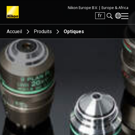
Nikon Europe B.V. |
Europe & Africa
fr
Search keyword(s)
Accueil
Produits
Optiques