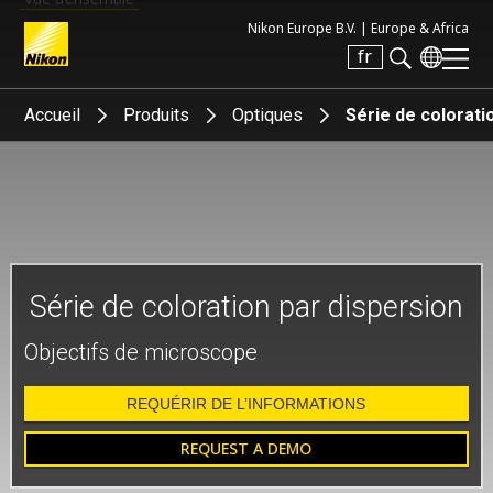
Nikon Europe B.V. |
Europe & Africa
fr
Search keyword(s)
Accueil
Produits
Optiques
Série de colorati
Série de coloration par dispersion
Objectifs de microscope
REQUÉRIR DE L’INFORMATIONS
REQUEST A DEMO