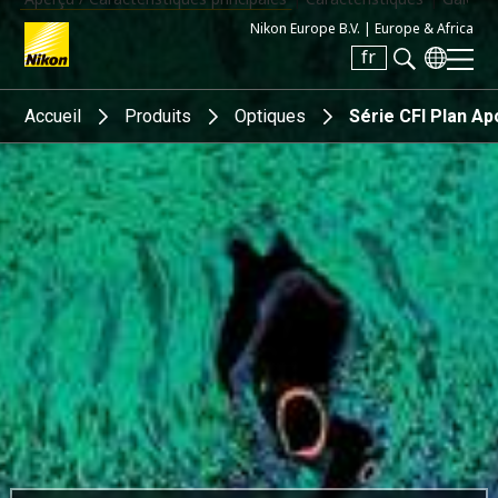
Nikon Europe B.V. |
Europe & Africa
fr
Search keyword(s)
Accueil
Produits
Optiques
Série CFI Plan A