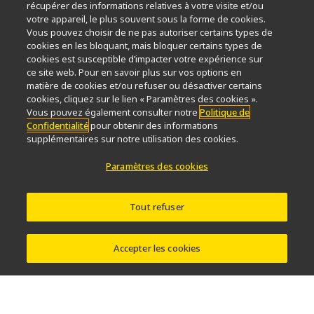
Nouvelles
Événements
Profil de la société
Carrières
récupérer des informations relatives à votre visite et/ou
votre appareil, le plus souvent sous la forme de cookies.
Service
Durabilité
Bien-être
Vous pouvez choisir de ne pas autoriser certains types de
Nikon Microscopes 100th Anniversary
cookies en les bloquant, mais bloquer certains types de
cookies est susceptible d’impacter votre expérience sur
Popular Links
ce site web. Pour en savoir plus sur vos options en
matière de cookies et/ou refuser ou désactiver certains
Dernières nouvelles et actualités
Sélecteur d’objectifs
cookies, cliquez sur le lien « Paramètres des cookies ».
Resolution Calculator
PubScope
OEM
Vous pouvez également consulter notre
Politique de
Confidentialité
pour obtenir des informations
Nikon Small World
MicroscopyU
supplémentaires sur notre utilisation des cookies.
Autres Produits Nikon
Paramètres des cookies
Produits d'imagerie
Microscopie industrielle et métrologie
Tout refuser
Systèmes de lithographie à semi-conducteurs
Systèmes de lithographie à FPD
Accepter les cookies
Contactez Nous
Plan du site
Confidentialité
Software Vulnerability Information
Politique des témoins