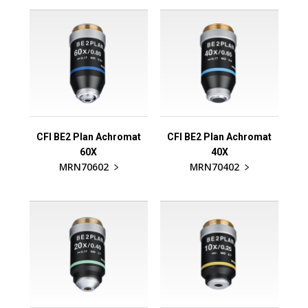
CFI BE2 Plan Achromat
CFI BE2 Plan Achromat
60X
40X
MRN70602
MRN70402