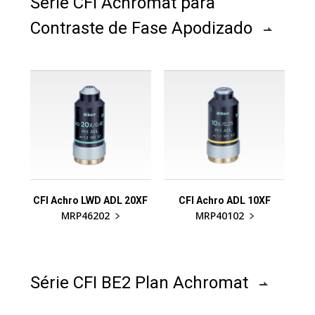
Série CFI Achromat para
Contraste de Fase Apodizado
CFI Achro LWD ADL 20XF
CFI Achro ADL 10XF
MRP46202
MRP40102
Série CFI BE2 Plan Achromat