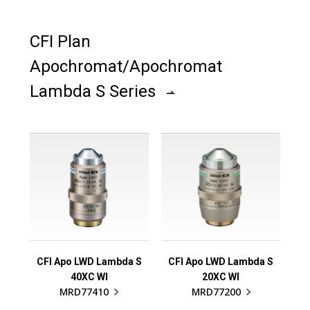
CFI Plan
Apochromat/Apochromat
Lambda S Series
CFI Apo LWD Lambda S
CFI Apo LWD Lambda S
40XC WI
20XC WI
MRD77410
MRD77200