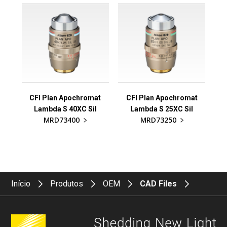
CFI Plan Apochromat
CFI Plan Apochromat
Lambda S 40XC Sil
Lambda S 25XC Sil
MRD73400
MRD73250
Início
Produtos
OEM
CAD Files