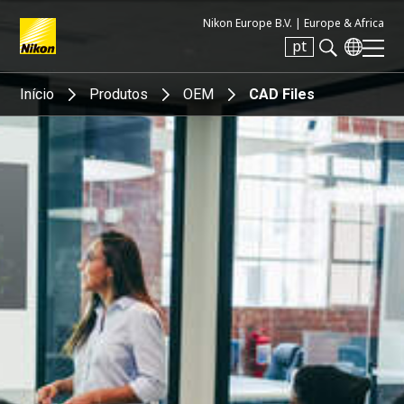
Nikon Europe B.V. |
Europe & Africa
pt
Search keyword(s)
Início
Produtos
OEM
CAD Files