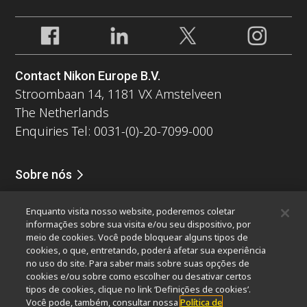
Contact Nikon Europe B.V.
Stroombaan 14, 1181 VX Amstelveen
The Netherlands
Enquiries Tel: 0031-(0)-20-7099-000
Sobre nós
Notícias
Eventos
Perfil da companhia
Carreiras
Serviços
Enquanto visita nosso website, poderemos coletar
Sustentabilidade
Bem-estar
informações sobre sua visita e/ou seu dispositivo, por
Nikon Microscopes 100th Anniversary
meio de cookies. Você pode bloquear alguns tipos de
cookies, o que, entretando, poderá afetar sua experiência
Popular Links
no uso do site. Para saber mais sobre suas opções de
cookies e/ou sobre como escolher ou desativar certos
Últimas notícias e novidades
Seletor de Objetivas
tipos de cookies, clique no link ‘Definições de cookies’.
Resolution Calculator
PubScope
OEM
Você pode, também, consultar nossa
Política de