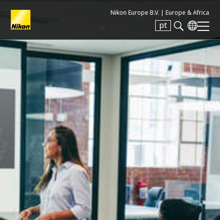
Nikon Europe B.V. |
Europe & Africa
pt
Search keyword(s)