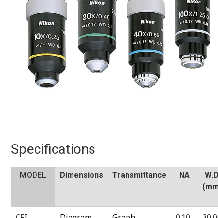
Specifications
MODEL
Dimensions
Transmittance
NA
W.D
(mm
CFI
Diagram
Graph
0.10
30.0