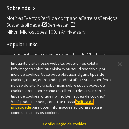
Sobre nós
Notícias
Eventos
Perfil da companhia
Carreiras
Serviços
Sustentabilidade
Bem-estar
Nikon Microscopes 100th Anniversary
Popular Links
Últimas notícias e novidades
Seletor de Objetivas
Resolution Calculator
PubScope
OEM
Enquanto visita nosso website, poderemos coletar
Nikon Small World
MicroscopyU
informações sobre sua visita e/ou seu dispositivo, por
meio de cookies. Você pode bloquear alguns tipos de
cookies, o que, entretando, poderá afetar sua experiência
Outros produtos Nikon
no uso do site. Para saber mais sobre suas opções de
Produtos de imagem
cookies e/ou sobre como escolher ou desativar certos
tipos de cookies, clique no link ‘Definições de cookies’.
Microscopia industriais e Metrologia
Você pode, também, consultar nossa
Política de
Sistemas de litografia semicondutores
privacidade
para obter informações adicionais sobre
Sistemas de litografia FPD
como utilizamos os cookies.
Configuração de cookies