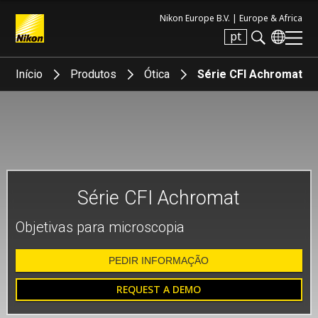
Nikon Europe B.V. |
Europe & Africa
pt
Search keyword(s)
Início
Produtos
Ótica
Série CFI Achromat
Série CFI Achromat
Objetivas para microscopia
PEDIR INFORMAÇÃO
REQUEST A DEMO