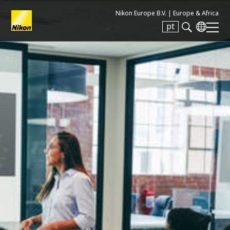
Nikon Europe B.V. |
Europe & Africa
pt
Search keyword(s)