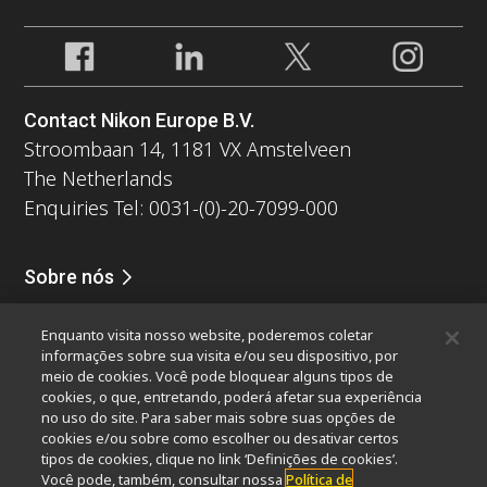
Contact Nikon Europe B.V.
Stroombaan 14, 1181 VX Amstelveen
The Netherlands
Enquiries Tel: 0031-(0)-20-7099-000
Sobre nós
Notícias
Eventos
Perfil da companhia
Carreiras
Serviços
Enquanto visita nosso website, poderemos coletar
Sustentabilidade
Bem-estar
informações sobre sua visita e/ou seu dispositivo, por
Nikon Microscopes 100th Anniversary
meio de cookies. Você pode bloquear alguns tipos de
cookies, o que, entretando, poderá afetar sua experiência
Popular Links
no uso do site. Para saber mais sobre suas opções de
cookies e/ou sobre como escolher ou desativar certos
Últimas notícias e novidades
Seletor de Objetivas
tipos de cookies, clique no link ‘Definições de cookies’.
Resolution Calculator
PubScope
OEM
Você pode, também, consultar nossa
Política de