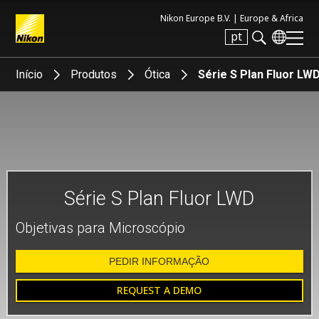
Nikon Europe B.V. |
Europe & Africa
pt
Search keyword(s)
Início
Produtos
Ótica
Série S Plan Fluor LW
Série S Plan Fluor LWD
Objetivas para Microscópio
PEDIR INFORMAÇÃO
REQUEST A DEMO