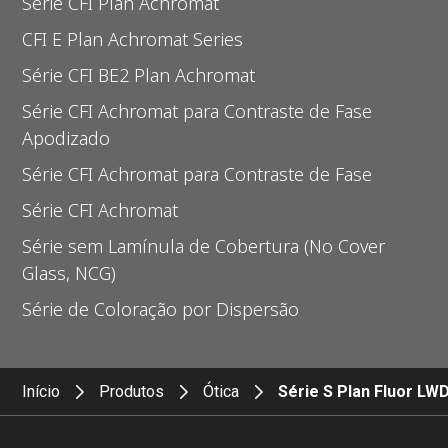
Série CFI Plan Achromat
CFI E Plan Achromat Series
Série CFI BE2 Plan Achromat
Série CFI Achromat para Contraste de Fase
Apodizado
Série CFI Achromat para Contraste de Fase
Série CFI Achromat
Série sem Lamínula de Cobertura (No Cover
Glass, NCG)
Série de Coloração por Dispersão
Início
Produtos
Ótica
Série S Plan Fluor LW