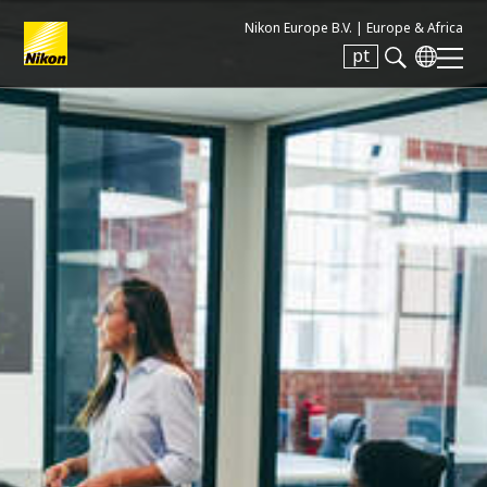
Nikon Europe B.V. |
Europe & Africa
pt
Search keyword(s)