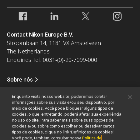
Contact Nikon Europe B.V.
Stroombaan 14, 1181 VX Amstelveen
The Netherlands
Enquiries Tel: 0031-(0)-20-7099-000
Sobre nós
Notícias
Eventos
Perfil da companhia
Carreiras
Serviços
Enquanto visita nosso website, poderemos coletar
Sustentabilidade
Bem-estar
informações sobre sua visita e/ou seu dispositivo, por
Nikon Microscopes 100th Anniversary
meio de cookies. Você pode bloquear alguns tipos de
cookies, o que, entretando, poderá afetar sua experiência
Popular Links
no uso do site. Para saber mais sobre suas opções de
cookies e/ou sobre como escolher ou desativar certos
Últimas notícias e novidades
Seletor de Objetivas
tipos de cookies, clique no link ‘Definições de cookies’.
Resolution Calculator
PubScope
OEM
Você pode, também, consultar nossa
Política de