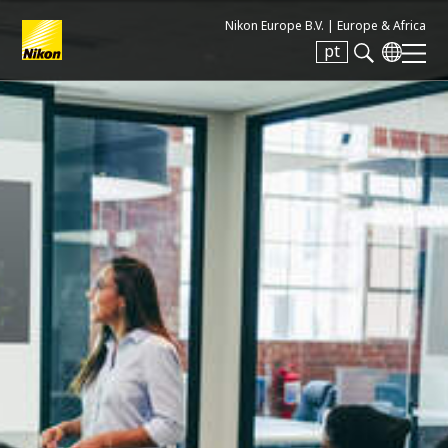
Nikon Europe B.V. |
Europe & Africa
pt
Search keyword(s)