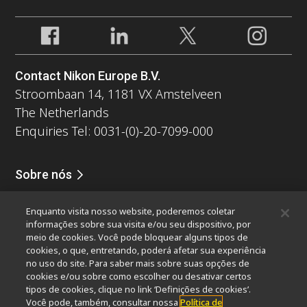
Contact Nikon Europe B.V.
Stroombaan 14, 1181 VX Amstelveen
The Netherlands
Enquiries Tel: 0031-(0)-20-7099-000
Sobre nós
Notícias
Eventos
Perfil da companhia
Carreiras
Serviços
Enquanto visita nosso website, poderemos coletar
Sustentabilidade
Bem-estar
informações sobre sua visita e/ou seu dispositivo, por
Nikon Microscopes 100th Anniversary
meio de cookies. Você pode bloquear alguns tipos de
cookies, o que, entretando, poderá afetar sua experiência
Popular Links
no uso do site. Para saber mais sobre suas opções de
cookies e/ou sobre como escolher ou desativar certos
Últimas notícias e novidades
Seletor de Objetivas
tipos de cookies, clique no link ‘Definições de cookies’.
Resolution Calculator
PubScope
OEM
Você pode, também, consultar nossa
Política de