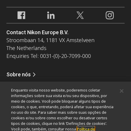
Contact Nikon Europe B.V.
Stroombaan 14, 1181 VX Amstelveen
The Netherlands
Enquiries Tel: 0031-(0)-20-7099-000
Sobre nós
Notícias
Eventos
Perfil da companhia
Carreiras
Serviços
Enquanto visita nosso website, poderemos coletar
Sustentabilidade
Bem-estar
informações sobre sua visita e/ou seu dispositivo, por
Nikon Microscopes 100th Anniversary
meio de cookies. Você pode bloquear alguns tipos de
cookies, o que, entretando, poderá afetar sua experiência
Popular Links
no uso do site. Para saber mais sobre suas opções de
cookies e/ou sobre como escolher ou desativar certos
Últimas notícias e novidades
Seletor de Objetivas
tipos de cookies, clique no link ‘Definições de cookies’.
Resolution Calculator
PubScope
OEM
Você pode, também, consultar nossa
Política de