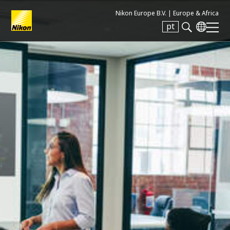
Nikon Europe B.V. |
Europe & Africa
pt
Search keyword(s)