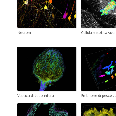
Neuroni
Cellula mitotica viva
Vescica di topo intera
Embrione di pesce ze