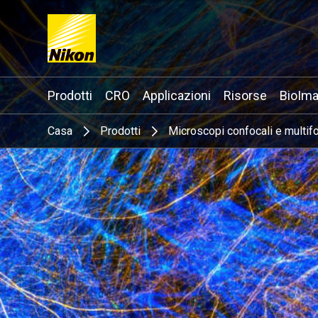
Search keyword(s)
Prodotti
CRO
Applicazioni
Risorse
BioIma
Casa
Prodotti
Microscopi confocali e multifo