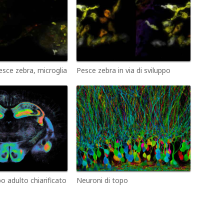
esce zebra, microglia
Pesce zebra in via di sviluppo
po adulto chiarificato
Neuroni di topo