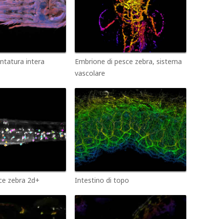
tatura intera
Embrione di pesce zebra, sistema
vascolare
ce zebra 2d+
Intestino di topo