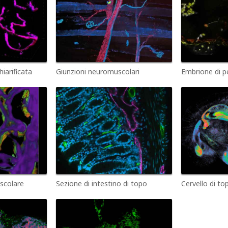
hiarificata
Giunzioni neuromuscolari
Embrione di p
ascolare
Sezione di intestino di topo
Cervello di to