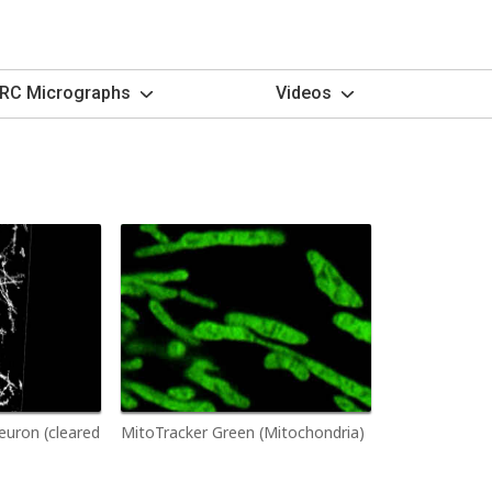
RC Micrographs
Videos
uron (cleared
MitoTracker Green (Mitochondria)