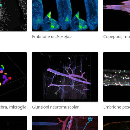
Embrione di
drosofila
Copepodi, mon
bra, microglia
Giunzioni neuromuscolari
Embrione pes