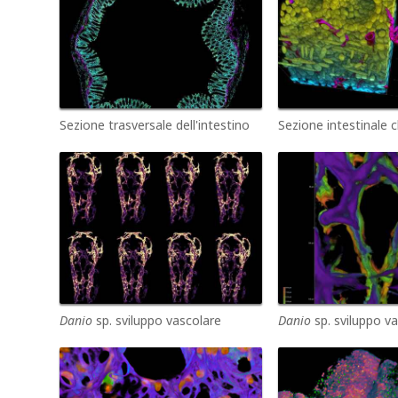
Sezione trasversale dell'intestino
Sezione intestinale c
Danio
sp. sviluppo vascolare
Danio
sp. sviluppo v