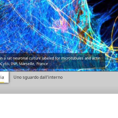
in a rat neuronal culture labeled for microtubules and actin
oCyto, INP, Marseille, France
ria
Uno sguardo dall’interno