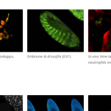
 sviluppo,
Embrione di
drosofila
(0:01)
In vivo
time-l
neutrophils in