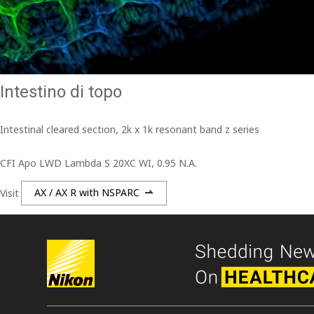
Intestino di topo
Intestinal cleared section, 2k x 1k resonant band z series
CFI Apo LWD Lambda S 20XC WI, 0.95 N.A.
Visit
AX / AX R with NSPARC