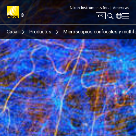
Nikon Instruments Inc. |
Americas
®
es
Search keyword(s)
Casa
Productos
Microscopios confocales y multif