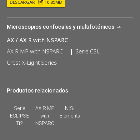
DESCARGAR
16.85MB
Microscopios confocales y multifotónicos
AX / AX R with NSPARC
AX R MP with NSPARC
Serie CSU
Crest X-Light Series
Productos relacionados
Serie
AX R MP
NIS-
ECLIPSE
with
Elements
Ti2
NSPARC