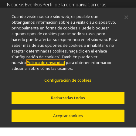
Noticias
Eventos
Perfil de la compañía
Carreras
Sontenibilidad
Bienestar
Cuando visite nuestro sitio web, es posible que
Nikon Microscopes 100th Anniversary
obtengamos información sobre su visita o su dispositivo,
principalmente en forma de cookies. Puede bloquear
Popular Links
algunos tipos de cookies para impedir su uso, pero
hacerlo puede afectar su experiencia en el sitio web. Para
Últimas noticias y novedades
Selector de objetivos
saber más de sus opciones de cookies o inhabilitar o no
Resolution Calculator
PubScope
OEM
aceptar determinadas cookies, haga clic en el enlace
Nikon Small World
‘Configuración de cookies’. También puede ver
MicroscopyU
nuestra
Política de privacidad
para obtener información
adicional sobre cómo las usamos.
Otros Productos Nikon
Configuración de cookies
Productos de imagen
Microscopía industrial y metrología
Sistemas de litografía semiconductores
Rechazarlas todas
Sistemas de litografía FPD
Aceptar cookies
Contacto
Mapa del sitio
Intimidad
Configuración de cookies