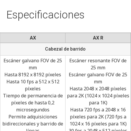
Especificaciones
AX
AX R
Cabezal de barrido
Escáner galvano FOV de 25
Escáner resonante FOV de
mm
25 mm
Hasta 8192 x 8192 píxeles
Escáner galvano FOV de 25
Hasta 10 fps a 512 x 512
mm
píxeles
Hasta 2048 x 2048 píxeles
Tiempo de permanencia de
para 2K (1024 x 1024 píxeles
píxeles de hasta 0,2
para 1K)
microsegundos
Hasta 720 fps a 2048 x 16
Permite adquisiciones
píxeles para 2K (720 fps a
bidireccionales y barrido de
1024 x 16 píxeles para 1K)
líneas
30 fps a 2048 x 512 píxeles