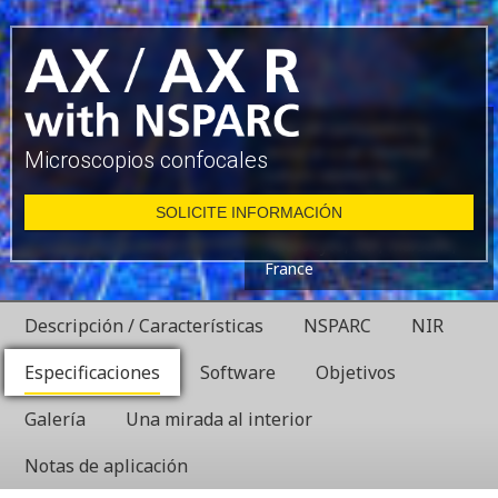
Glial cell surrounded by
axons in a rat neuronal
Microscopios confocales
culture labeled for
microtubules and actin
SOLICITE INFORMACIÓN
Dr. Christophe Leterrier,
NeuroCyto, INP, Marseille,
France
Descripción / Características
NSPARC
NIR
Especificaciones
Software
Objetivos
Galería
Una mirada al interior
Notas de aplicación