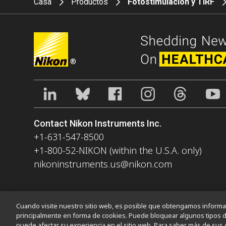
Casa
Productos
Fotostimulación y TIRF
®
Contact Nikon Instruments Inc.
+1-631-547-8500
+1-800-52-NIKON (within the U.S.A. only)
nikoninstruments.us@nikon.com
Cuando visite nuestro sitio web, es posible que obtengamos informaci
principalmente en forma de cookies. Puede bloquear algunos tipos d
Contacto
Mapa del sitio
Intimidad
Configuración de cookies
D
puede afectar su experiencia en el sitio web. Para saber más de sus 