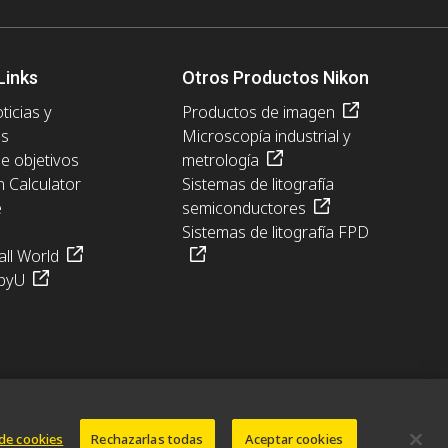
Links
Otros Productos Nikon
ticias y
Productos de imagen
es
Microscopía industrial y
de objetivos
metrología
n Calculator
Sistemas de litografía
e
semiconductores
Sistemas de litografía FPD
ll World
pyU
de cookies
Rechazarlas todas
Aceptar cookies
formation
Términos de Uso
Carreras profesionales