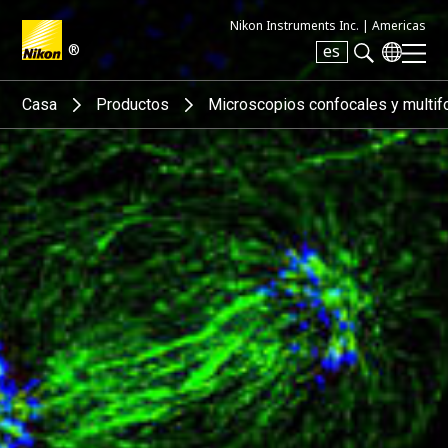
Nikon Instruments Inc. |
Americas
®
es
Search keyword(s)
Casa
Productos
Microscopios confocales y multif