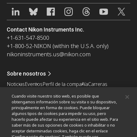
Contact Nikon Instruments Inc.
+1-631-547-8500
+1-800-52-NIKON (within the U.S.A. only)
nikoninstruments.us@nikon.com
Sobre nosotros
Noticias
Eventos
Perfil de la compañía
Carreras
Sontenibilidad
Bienestar
Cuando visite nuestro sitio web, es posible que
Nikon Microscopes 100th Anniversary
obtengamos información sobre su visita o su dispositivo,
principalmente en forma de cookies. Puede bloquear
Popular Links
algunos tipos de cookies para impedir su uso, pero
hacerlo puede afectar su experiencia en el sitio web. Para
Últimas noticias y novedades
Selector de objetivos
saber más de sus opciones de cookies o inhabilitar o no
Resolution Calculator
PubScope
OEM
aceptar determinadas cookies, haga clic en el enlace
‘Configuración de cookies’. También puede ver